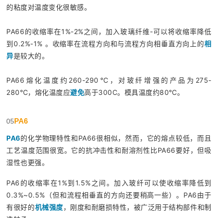
的粘度对温度变化很敏感。
PA66的收缩率在1%-2%之间，加入玻璃纤维-可以将收缩率降低
到0.2%-1% 。收缩率在流程方向和与流程方向相垂直方向上的
相
异
是较大的。
PA66熔化温度约260-290℃，对玻纤增强的产品为275-
280℃，熔化温度应
避
免
高于300C。模具温度约80℃。
PA6
05
PA6
的化学物理特性和PA66很相似，然而，它的熔点较低，而且
工艺温度范围很宽。它的抗冲击性和耐溶剂性比PA66要好，但吸
湿性也更强。
PA6的收缩率在1%到1.5%之间。加入玻纤可以使收缩率降低到
0.3%~0.5%（但和流程相垂直的方向还要稍高一些）。PA6由于
有很好的
机械强度
，刚度和耐磨损特性，被广泛用于结构部件和制