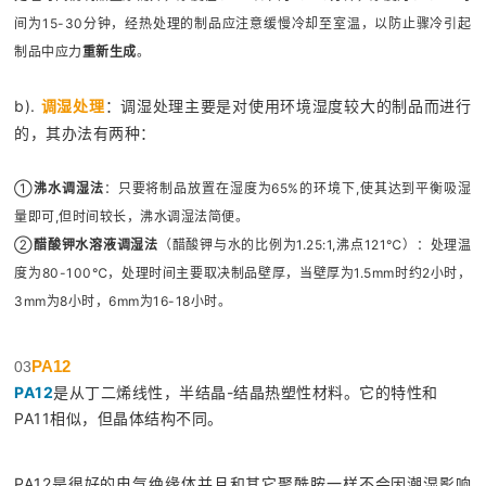
间为15-30分钟，经热处理的制品应注意缓慢冷却至室温，以防止骤冷引起
制品中应力
重新生成
。
b).
调湿处理
：调湿处理主要是对使用环境湿度较大的制品而进行
的，其办法有两种：
①
沸水调湿法
：只要将制品放置在湿度为65%的环境下,使其达到平衡吸湿
量即可,但时间较长，沸水调湿法简便。
②
醋酸钾水溶液调湿法
（醋酸钾与水的比例为1.25:1,沸点121℃）：处理温
度为80-100℃，处理时间主要取决制品壁厚，当壁厚为1.5mm时约2小时，
3mm为8小时，6mm为16-18小时。
PA12
03
PA12
是从丁二烯线性，半结晶-结晶热塑性材料。它的特性和
PA11相似，但晶体结构不同。
PA12是很好的电气绝缘体并且和其它聚酰胺一样不会因潮湿影响