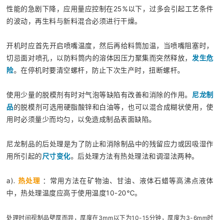
性能的急剧下降，应用量应控制在25%以下，过多会引起工艺条件
的波动，再生料与新料混合必须进行干燥。
开机时应首先开启喷嘴温度，然后再给料筒加温，当喷嘴阻塞时，
切忌面对喷孔，以防料筒内的溶体因压力聚集而突然释放，
发生危
险
。在停机时要清空螺杆，防止下次生产时，扭断螺杆。
使用少量的脱模剂有时对气泡等缺陷有改善和消除的作用。
尼龙制
品
的脱模剂可选用硬脂酸锌和白油等，也可以混合成糊状使用，使
用时必须量少而均匀，以免造成制品表面缺陷。
尼龙制品的后处理是为了防止和消除制品中的残留应力或因吸湿作
用所引起的
尺寸变化
。后处理方法有热处理法和调湿法两种。
a).
热处理
：常用方法在矿物油、甘油、液体石蜡等高沸点液体
中，热处理温度应高于使用温度10-20℃。
处理时间视制品壁厚而异，厚度在3mm以下为10-15分钟，厚度为3-6mm时