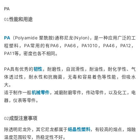
PA
性能和用途
01
PA
（Polyamide 聚酰胺)通称尼龙(Nylon)，是一种应用广泛的工
程塑料，PA常用的有PA6，PA66，PA1010，PA46，PA12，
PA11等。密度也各不相同。
PA具有优秀的
韧性
，耐磨性，自润滑性，耐油性，耐化学性、气
体透过性，耐水性和抗酶菌，无毒和容易着色等性能，但吸水
大。
适于制作一般
机械零件
，减磨耐磨零件，传动零件，以及化工，电
器，仪表等零件。
成型注意事项
02
除透明尼龙外，其它尼龙都属于
结晶性塑料
，有较高的熔点，熔融
温度范围较窄，热稳定性不好。