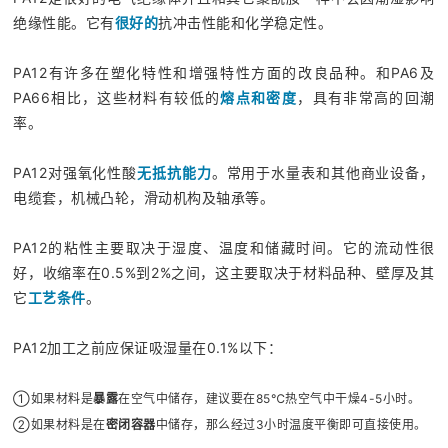
绝缘性能。它有
很好的
抗冲击性能和化学稳定性。
PA12有许多在塑化特性和增强特性方面的改良品种。和PA6及
PA66相比，这些材料有较低的
熔点和密度
，具有非常高的回潮
率。
PA12对强氧化性酸
无抵抗能力
。常用于水量表和其他商业设备，
电缆套，机械凸轮，滑动机构及轴承等。
PA12的粘性主要取决于湿度、温度和储藏时间。它的流动性很
好，收缩率在0.5%到2%之间，这主要取决于材料品种、壁厚及其
它
工艺条件
。
PA12加工之前应保证吸湿量在0.1%以下：
①
如果材料是
暴露
在空气中储存，建议要在85℃热空气中干燥4-5小时。
②
如果材料是在
密闭容器
中储存，那么经过3小时温度平衡即可直接使用。