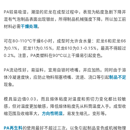
PA较易吸湿，潮湿的尼龙在成型过程中，表现为粘度急剧下降并
混有气泡制品表面出现银丝，所得制品机械强度下降，所以加工前
材料必需
干燥处理
。
可在80-110℃干燥6小时，成型时允许含水量：尼龙6和尼龙66
为0.1%， 尼龙11为0.15%，尼龙610为0.1-0.15%，最高不得超过
0.2%。注意，PA类塑料在90℃以上干燥易引起变色。
PA流动性好，易溢料，宜用自锁时喷嘴，并应加热。同时由于溶
体冷凝速度快，应防止物料阻塞喷嘴、流道、浇口等引起
制品不足
现象。
模具溢边值0.03，而且熔体粘度对温度和剪切力变化都比较敏
感，但对温度更加敏感，降低熔体粘度先从料筒温度入手。成型收
缩范围及收缩率大，
方向性明显
，易发生缩孔，变形等。
PA再生料
的使用最好不超过三次，以免引起制品变色或机械物理