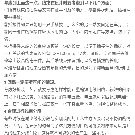
考虑到上面这一点，线束在设计时要考虑到以下几个方面：
①所有线束的插件要安置在触手可及的地方，零部件拆卸后，插接件
要被接触；
②插接件如果只能用一只手插拔，那么它的另一端要固定在车身上；
③同一部位的插接件应该应用颜色、大小、内部定位等方法，防止错
装；
④插接件末端的线束应该预留一定的长度，以便于插接件的插拔，对
于开关端的线束建议预留80～100mm，仪表、音响、空调面板等维
修率比较高的电器件，其后端线束预留到可以容易插拔的长度；
⑤熔断丝盒的线束要留有足够的余量，目的是为了熔断丝盒的拆卸更
加方便。
3 回路一定要尽可能的缩短。
考虑好拆装工艺，就要考虑怎样才能计量缩短电线回路，较短的回路
有以下几点优势：
①线路段，消耗电压低，电压就可以匹配到电器件
上，它们相应的信号强度较高；
②车身重量下降；
③降低整体成本。
4 合理进行线束分段
有些时候在减少线束分段与实现装配的工艺性方面会出现不协调的情
况，因为，在安装的时候为了达到方便的目的可能会将原本可以是1
条的线束分成2 段，这样就不可避免的会产生一些矛盾。