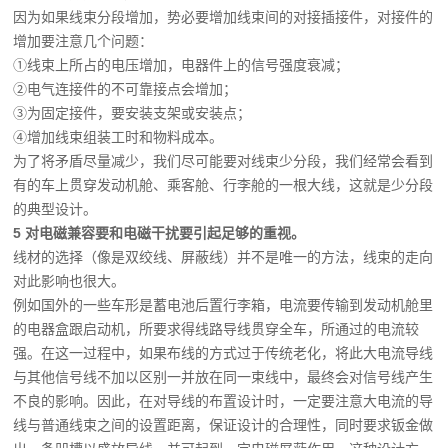
因为如果线束分段增加，势必要增加线束间的对接插接件，对接件的
增加要注意几个问题：
①线束上所占的电压增加，电器件上的信号强度衰减；
②电气连接件的不可靠接点会增加；
③为固定接件，要安装支架或安装点；
④增加线束组装工时和物料成本。
为了将矛盾尽量减少，我们尽可能要对线束少分段，我们经常会看到
有的车上贯穿发动机舱、乘客舱、行李舱的一根大线，这就是少分段
的典型设计。
5 对电磁兼容要和电磁干扰要引起足够的重视。
线材的选择（像是双绞线、屏蔽线）并不是唯一的方法，线束的走向
对此影响也很大。
例如国外的一些车形是蓄电池后置行李箱，电流要传输到发动机舱里
的电器盒跟启动机，所要求得线路导线贯穿全车，所通过的电流较
强。
在这一过程中，如果布线的方式过于传统老化，将此大电流导线
与其他信号线不加以区别一并放在同一束线中，最终会对信号线产生
不良的影响。
因此，在对导线的布置设计时，一定要注意大电流的导
线与普通线束之间的设置距离，保证设计的合理性，同时要求钣金做