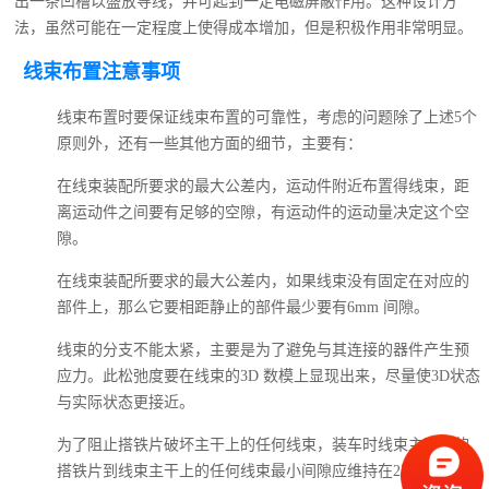
出一条凹槽以盛放导线，并可起到一定电磁屏蔽作用。
这种设计方
法，虽然可能在一定程度上使得成本增加，但是积极作用非常明显。
线束布置注意事项
线束布置时要保证线束布置的可靠性，考虑的问题除了上述5个
原则外，还有一些其他方面的细节，主要有：
在线束装配所要求的最大公差内，运动件附近布置得线束，距
离运动件之间要有足够的空隙，有运动件的运动量决定这个空
隙。
在线束装配所要求的最大公差内，如果线束没有固定在对应的
部件上，那么它要相距静止的部件最少要有6mm 间隙。
线束的分支不能太紧，主要是为了避免与其连接的器件产生预
应力。
此松弛度要在线束的3D 数模上显现出来，尽量使3D状态
与实际状态更接近。
为了阻止搭铁片破坏主干上的任何线束，装车时线束主干上的
搭铁片到线束主干上的任何线束最小间隙应维持在25mm以上。