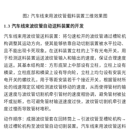
图2 汽车线束用波纹管载料装置三维效果图
1.3 汽车线束波纹管自动送料装置的开发
汽车线束用波纹管送料装置：将匀速松开的波纹管通过槽轮机
构调整其运动方向，使其能够依靠自动切割装置被水平拉动、
且不能出现卡死现象。在送料装置立柱的上下有光电开关，用
于检测送料装置运送波纹管输入和输出的速度，保证合理速度
运送。其基本结构是：方形底架上中部设有立柱，立柱上设有
横梁，立柱底部和横梁上设有导向轮，立柱上均匀设有安装光
电开关的螺纹孔，用于等距安装若干个接近开关，根据管材所
处的线速限定区域检测波纹管移动的速度，从而使得管材的输
送速度与波纹管切割机牵引管材的速度相协调，避免管材被扯
坏或扯断，也可避免管材输送速度过快，波纹管切割机牵引速
度过慢而导致管材堆积。
动作顺序：成捆波纹管套在回转筒上→引波纹管至槽轮机构→
绕过槽轮机构至波纹管自动切割装置。汽车线束用波纹管送料