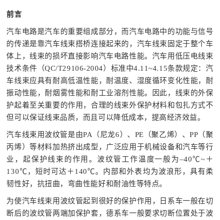
前言
汽车电路是汽车的重要组成部分，而汽车电路中的功能与信号
的传递是靠汽车线束搭桥连接起来的，汽车线束固定于整个车
体上，线束的损坏直接影响汽车电路性能。汽车用低压电线束
技术条件（QC/T29106-2004）标准中4.11~4.15条款规定：汽
车线束应具有耐高低温性能，耐温度、湿度循环变化性能，耐
振动性能，耐烟雾性能和耐工业溶剂性能。因此，线束的外保
护起着至关重要的作用，合理的线束外保护材料和包扎方式不
但可以保证线束品质，而且可以降低成本，提高经济效益。
汽车线束用波纹管是由PA（尼龙6）、PE（聚乙烯）、PP（聚
丙烯）等材料加热挤出成型，广泛应用于机械设备和汽车等行
业，起保护线束的作用。波纹管工作温度一般为–40℃~＋
130℃，短时可达＋140℃。内部和外表均为波浪形，具有柔
韧性好，抗扭曲，弯曲性能好和耐油性等特点。
为使汽车线束用波纹管起到很好的保护作用，日系车一般在切
断后的波纹管两端加保护套，德系车一般要求切断位置处于波