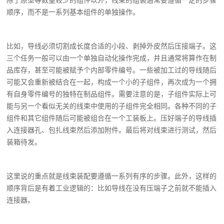
除了原型等数量较少的组件以外，线束的组装通常要遵循一定的步骤
顺序，而不是一系列基本组件的单独操作。
比如，导线必须切割成长度合适的小段、剥掉外皮然后压接端子。这
三个任务一般可以由一个单独自动化操作完成，并且通常将算作在制
品库存，甚至可能被赋予个内部零件编号。一些被加工过的导线随后
可能又会重新被结合在一起，构成一个小的子组件，再次成为一个拥
有自身零件编号的独特在制品组件。需要注意的是，子组件实际上可
能与另一个看似无关的线束中使用的子组件完全相同。各种不同的子
组件和其它组件随后可能被组合在一个工装板上。压好端子的导线插
入连接器孔、包扎线束然后添加附件。最后将对线束进行测试，然后
装箱待发。
这里说的重点就是线束装配要遵循一系列有序的步骤。此外，这样的
顺序背后是有着工业逻辑的：比如导线在没有压端子之前就不能插入
连接器。