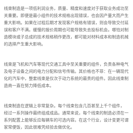
线束制造是一项低利润业务，质量、精度和速度对于获取业务成功至
关重要。即便是最小组件的技术规格出现错误，也会因产量大而产生
重大影响。如果在过程后期才发现客户规格有错误，则会导致交付延
误和客户不满。缓慢的报价周期也可能导致失去投标机会。哪怕对制
造模块或子总成的技术规格稍作更改，都可能对材料成本和制造机械
的选择产生重大影响。
线束是飞机和汽车等现代交通工具中至关重要的组件，负责各种电气
及电子设备之间的电力分配和信号传输。其价格也不菲：在一辆现代
化的汽车中，整套线束是仅次于动力系统的最贵的组件。因此线束制
造商一直在努力降低成本。
线束制造在逻辑上非常复杂。每个线束包含几百甚至上千个组件，
经过一系列操作最终组成成品。通常来说，每个线束的制造必须在一
系列配置上能够反应每辆车的可选内容。在这个行业，设计变更可谓
家常便饭，因此很难凭经验去做优化。