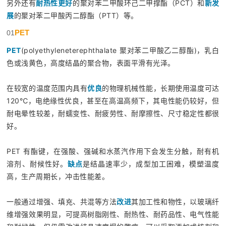
另外还有
耐热性更好
的聚对苯二甲酸环己二甲撑酯（PCT）和
新发
展
的聚对苯二甲酸丙二醇酯（PTT）等。
PET
01
PET
(polyethyleneterephthalate 聚对苯二甲酸乙二醇酯)，乳白
色或浅黄色，高度结晶的聚合物，表面平滑有光泽。
在较宽的温度范围内具有
优良
的物理机械性能，长期使用温度可达
120℃，电绝缘性优良，甚至在高温高频下，其电性能仍较好，但
耐电晕性较差，耐蠕变性、耐疲劳性、耐摩擦性、尺寸稳定性都很
好。
PET 有酯键，在强酸、强碱和水蒸汽作用下会发生分触，耐有机
溶剂、耐候性好。
缺点
是结晶速率少，成型加工困难，模塑温度
高，生产周期长，冲击性能差。
一般通过增强、填充、共混等方法
改进
其加工性和物性，以玻璃纤
维增强效果明显，可提高树脂刚性、耐热性、耐药品性、电气性能