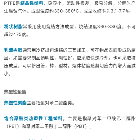
PTFE是
结晶性塑料
，吸湿小，流动性很差，极易分解，分解时产
生腐蚀气体。成型温度约330-380℃，成型收缩率为3.1-7.7%。
粉状树脂
常采用使用烧结方法成型，烧结温度360-380度，不可
超过475度。
乳液树脂
通常用冷挤出再烧结的工艺加工，可在物品表面形成防腐
层。如需要求制品透明性，韧性好，应采取快速冷却。也可采取挤
压成型，可以挤出管，棒，型材。熔体粘度随剪切应力的增大而减
小。
热塑性聚酯
热塑性聚酯
主要指聚对苯二酸酯类。
饱合聚酯类热塑性工程塑料
，主要是指聚对苯二甲酸乙二醇酯
（PET）和聚对苯二甲酸丁二醇酯（PBT）。