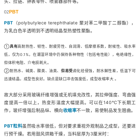
头、拉链、钟表零件、喷雾器部件等。
PBT
02
PBT
（polybutylece terephthalate 聚对苯二甲酸丁二醇酯），
为乳白色半透明到不透明结晶型热塑性聚酯。
①
具有
高耐热性、韧性、耐疲劳性、自润滑、低摩擦系数，耐候性、吸水率
低，仅为0.1%，在潮湿环境中仍保持各种物性（包括电性能），电绝缘性，
但体积电阻、介电损耗大。
②耐热水、碱类、酸类、油类、
但易受
卤化烃侵蚀，耐水解性差，低温下可
迅速结晶，成型性良好。缺点是缺口冲击强度低，成型收缩率大 。
故大部分采用玻璃纤维增强或无机填充改性，其拉伸强度、弯曲强
度提高一倍以上，热变形温度大幅提高。可以在140℃下长期工
作，玻纤增强后制品纵、横向
收缩率
不一致，易使制品发生翘曲。
PBT粒料
虽然吸水率很低，但对要求重视外观制品之成型，还要进
行预干燥。
若用鼓风烘箱干燥，当料层厚为3厘米时：