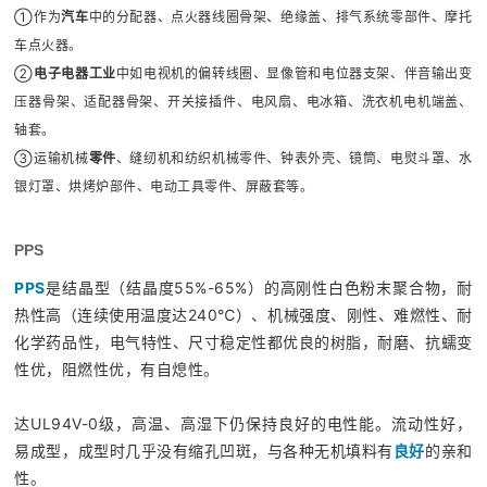
①
作为
汽车
中的分配器、点火器线圈骨架、绝缘盖、排气系统零部件、摩托
车点火器。
②
电子电器工业
中如电视机的偏转线圈、显像管和电位器支架、伴音输出变
压器骨架、适配器骨架、开关接插件、电风扇、电冰箱、洗衣机电机端盖、
轴套。
③
运输机械
零件
、缝纫机和纺织机械零件、钟表外壳、镜筒、电熨斗罩、水
银灯罩、烘烤炉部件、电动工具零件、屏蔽套等。
PPS
PPS
是结晶型（结晶度55%-65%）的高刚性白色粉末聚合物，耐
热性高（连续使用温度达240℃）、机械强度、刚性、难燃性、耐
化学药品性，电气特性、尺寸稳定性都优良的树脂，耐磨、抗蠕变
性优，阻燃性优，有自熄性。
达UL94V-0级，高温、高湿下仍保持良好的电性能。流动性好，
易成型，成型时几乎没有缩孔凹斑，与各种无机填料有
良好
的亲和
性。