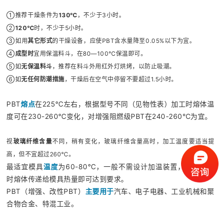
①
推荐干燥条件为
130℃
，不少于3小时。
②
120℃
时，不少于5小时。
③如用
其它形式
的干燥设备，应使PBT含水量降至0.05%以下为宜。
④
成型时
宜用保温料斗，在80—100℃保温即可。
⑤如
无保温料斗
，推荐在料斗外用红外灯烘烤，以防止吸潮。
⑥如
无任何防潮措施
，干燥后在空气中停留不要超过1.5小时。
PBT
熔点
在225℃左右，根据型号不同（见物性表）加工时熔体温
度可在230-260℃变化，对增强阻燃级PBT在240-260℃为宜。
视
玻璃纤维含量
不同，稍有变化，玻璃纤维含量高时，加工温度要适当提
高，但不宜超过260℃。
最适宜模具
温度
为60-80℃，一般不需设计加温装置，通过加工
时熔体传递给模具热量即可达到要求。
PBT（增强、改性PBT）
主要用于
汽车、电子电器、工业机械和聚
合物合金、特混工业。