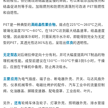
和耐候性。但仍需改进结晶速度慢的弊病，可以采取添加成核剂和
结晶促进剂等手段。加阻燃剂和防燃剂滴落剂可改进 PET阻燃性
和自熄性。
PET是一种典型的
高结晶性聚合物
。熔点在225℃～260℃之间，
玻璃化温度70℃～80℃，在182℃达到最大结晶速率，结晶速度
较慢，因此熔体冷却时，只需采用冷水冷却，即能得到完全为无定
型的PET，其透光性达90%左右，呈现出
优良
的透明性。
无定型态
对后继拉伸定向十分有利，并可大幅度提高PET制品的物
理机械性能。成型前建议在130℃--150℃干燥3到5小时，干燥
后，应放在干燥机中备用，防止再次吸水。
主要应用
为电气插座、端子台、断电器外壳、开关、马达风扇外
壳、仪表机械零件、电磁灶烤炉的配件、汽车工业中的流量控制
阀、化油器盖、脚踏变速器、配电盘罩、工业齿轮、叶片。
另外，
还有
轮椅车体及轮子、灯罩外壳、照明器外壳、排水管接