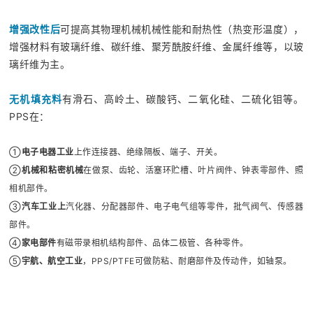
增强改性后
可提高其物理机械机械性能和耐热性（热变形温度），
增强材料有玻璃纤维、碳纤维、聚芳酰胺纤维、金属纤维等，以玻
璃纤维为主。
无机填充料
有滑石、高岭土、碳酸钙、二氧化硅、二硫化钼等。
PPS在：
①
电子电器工业
上作连接器、绝缘隔板、端子、开关。
②
机械和粘密机械
在做泵、齿轮、活塞环贮槽、叶片阀件、钟表零部件、照
相机部件。
③
汽车工业上
汽化器、分配器部件、电子电气组等零件，批气阀气、传感器
部件。
④
家电部件
有磁带录相机结构部件、品体二极管、各种零件。
⑤
宇航、航空工业
，PPS/PTFE可做防粘、耐磨部件及传动件，如轴泵。