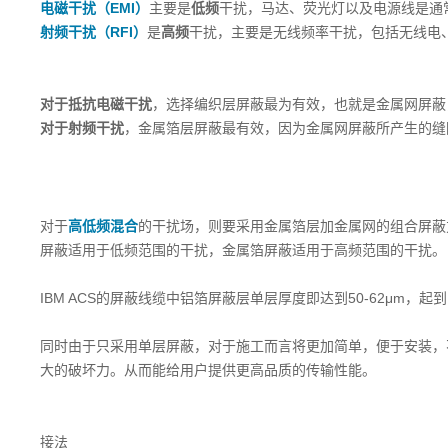
电磁干扰（EMI）
主要是
低频
干扰，马达、荧光灯以及电源线是通
射频干扰（RFI）
是
高频
干扰，主要是无线频率干扰，包括无线电
对于抵抗电磁干扰
，选择编织层屏蔽最为有效，也就是金属网屏蔽
对于射频干扰
，金属箔层屏蔽最有效，因为金属网屏蔽所产生的缝
对于
高低频混合
的干扰场，则要采用金属箔层加金属网的组合屏蔽方
屏蔽适用于低频范围的干扰，金属箔屏蔽适用于高频范围的干扰。
IBM ACS的屏蔽线缆中铝箔屏蔽层单层厚度即达到50-62μm，
同时由于只采用单层屏蔽，对于施工而言将更加简单，便于安装，
大的破坏力。从而能给用户提供更高品质的传输性能。
接法