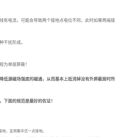
N线有电流，可能会导致两个接地点电位不同，此时如果两端接
种干扰形成。
视为单层屏蔽！
降低源磁场强度的磁通，从而基本上抵消掉没有外屏蔽层时所
。下面的规范是最好的佐证！
接地，宜用集中式一点接地。