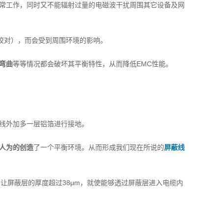
常工作，同时又不能辐射过量的电磁波干扰周围其它设备及网
绞对），而会受到周围环境的影响。
弯曲
等等情况都会破坏其平衡特性，从而降低EMC性能。
线外加多一层铝箔进行接地。
人为的创造
了一个平衡环境。从而形成我们现在所说的
屏蔽线
果让屏蔽层的厚度超过
38μm
，就使能够透过屏蔽层进入电缆内
。