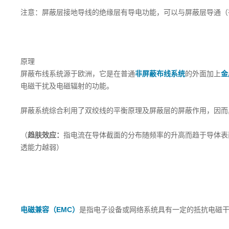
注意：屏蔽层接地导线的绝缘层有导电功能，可以与屏蔽层导通（
原理
屏蔽布线系统源于欧洲，它是在普通
非屏蔽布线系统
的外面加上
金
电磁干扰及电磁辐射的功能。
屏蔽系统综合利用了双绞线的平衡原理及屏蔽层的屏蔽作用，因而
（
趋肤效应：
指电流在导体截面的分布随频率的升高而趋于导体表
透能力越弱）
电磁兼容（EMC）
是指电子设备或网络系统具有一定的抵抗电磁