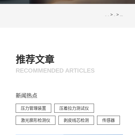
>
>
您的位置：
网站首页
应用案例
线束-屏蔽线原理及接法
推荐文章
RECOMMENDED ARTICLES
新闻热点
压力管理装置
压着拉力测试仪
激光廓形检测仪
剥皮线芯检测
传感器