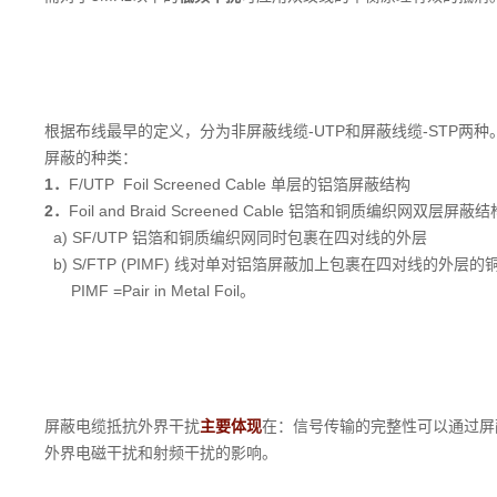
根据布线最早的定义，分为非屏蔽线缆-UTP和屏蔽线缆-STP
屏蔽的种类：
1．
F/UTP Foil Screened Cable 单层的铝箔屏蔽结构
2．
Foil and Braid Screened Cable 铝箔和铜质编织网双层屏蔽结
a)
SF/UTP 铝箔和铜质编织网同时包裹在四对线的外层
b)
S/FTP (PIMF) 线对单对铝箔屏蔽加上包裹在四对线的外层
PIMF =Pair in Metal Foil。
屏蔽电缆抵抗外界干扰
主要体现
在：信号传输的完整性可以通过屏
外界电磁干扰和射频干扰的影响。