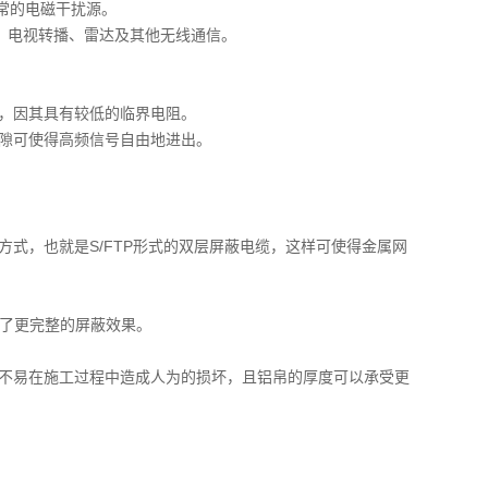
常的电磁干扰源。
、电视转播、雷达及其他无线通信。
，因其具有较低的临界电阻。
隙可使得高频信号自由地进出。
式，也就是S/FTP形式的双层屏蔽电缆，这样可使得金属网
起到了更完整的屏蔽效果。
不易在施工过程中造成人为的损坏，且铝帛的厚度可以承受更