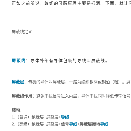
正如之前所说，绞线的屏蔽原理主要是抵消。下面，就让
屏蔽线定义
屏蔽线
：导体外部有导体包裹的导线叫屏蔽线。
屏蔽层
：包裹的导体叫屏蔽层，一般为编织铜网或铜泊（铝）。屏
屏蔽线作用：
避免干扰信号进入内层，导体干扰同时降低传输信号
结构：
1.（普通）
绝缘层+屏蔽层+
导线
2.（高级）
绝缘层+屏蔽层+
信号
导线
+
屏蔽层接地
导线