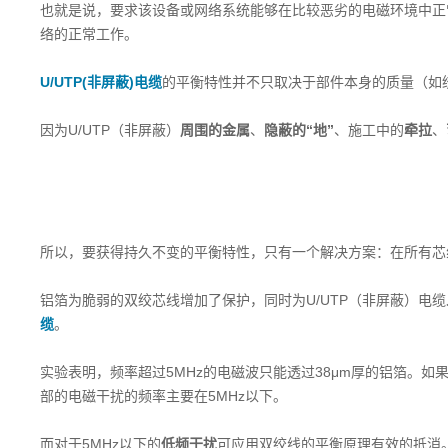
也就是说，要求该设备或网络系统能够在比较恶劣的电磁环境中正
络的正常工作。
U/UTP(非屏蔽)电缆
的平衡特性并不只取决于部件本身的质量（如
因为U/UTP（非屏蔽）
周围的金属
、
隐蔽的“地”
、施工中的
牵拉
、
所以，要获得持久不变的平衡特性，只有一个解决方案：在所有芯
铝箔为脆弱的双绞芯线增加了保护，同时为U/UTP（非屏蔽）电缆
缆
。
实验表明，频率超过
5MHz
的电磁波只能透过
38μm
厚的铝箔。
如
部的电磁干扰的频率主要在
5MHz
以下。
而对于
5MHz以下
的
低频干扰
可应用双绞线的平衡原理有效的抵消