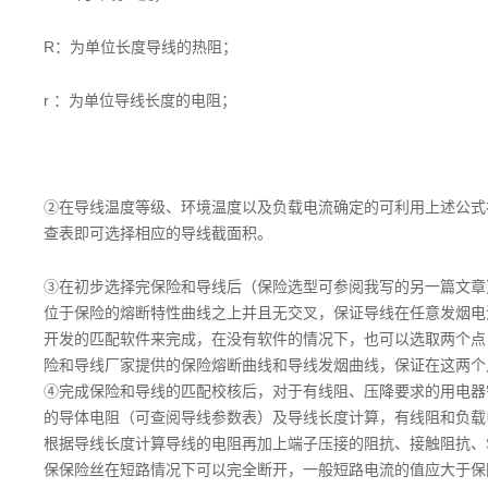
R：为单位长度导线的热阻；
r ：为单位导线长度的电阻；
②在导线温度等级、环境温度以及负载电流确定的可利用上述公式
查表即可选择相应的导线截面积。
③在初步选择完保险和导线后（保险选型可参阅我写的另一篇文章
位于保险的熔断特性曲线之上并且无交叉，保证导线在任意发烟电
开发的匹配软件来完成，在没有软件的情况下，也可以选取两个点，
险和导线厂家提供的保险熔断曲线和导线发烟曲线，保证在这两个
④完成保险和导线的匹配校核后，对于有线阻、压降要求的用电器
的导体电阻（可查阅导线参数表）及导线长度计算，有线阻和负载
根据导线长度计算导线的电阻再加上端子压接的阻抗、接触阻抗、S
保保险丝在短路情况下可以完全断开，一般短路电流的值应大于保险