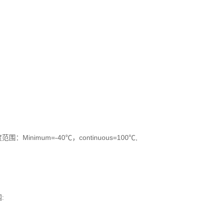
imum=-40℃，continuous=100℃,
: