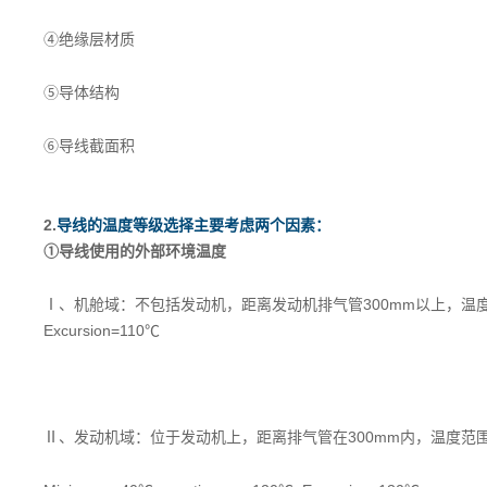
④绝缘层材质
⑤导体结构
⑥导线截面积
2.
导线的温度等级选择主要考虑两个因素：
①导线使用的外部环境温度
Ⅰ、机舱域：不包括发动机，距离发动机排气管300mm以上，温度范围：Min
Excursion=110℃
Ⅱ、发动机域：位于发动机上，距离排气管在300mm内，温度范围