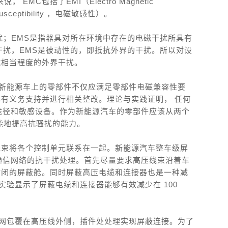
C包括了EMI（Electro Magnetic
Susceptibility ，电磁敏感性）。
扰；EMS是指器具对所在环境中存在的电磁干扰所具有
干扰，EMS是被动性的，即抵抗外界的干扰。所以对设
抗相当程度的外界干扰。
于新能源车上的零部件不仅应满足零部件电磁兼容性要
也有义务支持并进行相关整改。理论与实践证明， 任何
的途径和敏感设备。作为新能源汽车的零部件应该从两个
可能地提高抗骚扰的能力。
线束将各个控制单元联系在一起。新能源汽车整车级屏
N通信网络的抗干扰处理。首先尽量要求高压线束沿着车
封闭的屏蔽舱。同时屏蔽高压电缆和连接器也是一种减
实验显示了屏蔽电缆和连接器能够有效减少在 100
蔽网包覆在高压线外侧，插件处处理实现屏蔽连接。为了