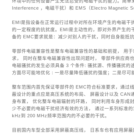
环境中的任何设备产生无法忍受的电磁干扰的能力。简单来说， EM
Interference ，电磁干扰）和 EMS（Electro Magnetic 
EMI是指设备在正常运行过程中对所在环境产生的电磁干
的一定程度的抗扰度。EMI是主动性的，即对外界产生的
备的 EMC要求就是：减少对别人的干扰，同时自身能抵
零部件电磁兼容性是整车电磁兼容性的基础和前提， 用
求， 同时在整车电磁兼容性出现问题时， 零部件供应商
电磁骚扰的发生必须具备 3 个条件: 骚扰源、传播骚扰
方面尽可能地优化 : 一是尽量降低骚扰的强度；二是尽
整车范围内首先保证零部件的 EMC符合标准要求，通过
蔽设计的重点应是高压系统的布局、 屏蔽设计以及 CA
身布置， 优化整车电磁辐射的环路， 同时利用车身形成
少不必要的电磁干扰经济有效的方法， 通过一系列标准的
kHz到 200 MHz频率范围内的不必要的干扰。
目前国内车型全部采用屏蔽高压线， 日系车也有应用屏