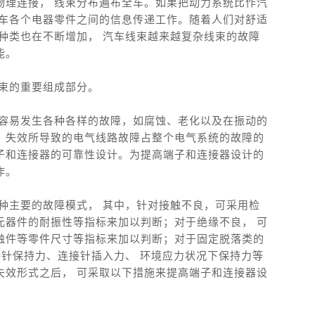
物理连接， 线束分布遍布全车。如果把动力系统比作汽
整车各个电器零件之间的信息传递工作。随着人们对舒适
种类也在不断增加， 汽车线束越来越复杂线束的故障
能。
线束的重要组成部分。
中容易发生各种各样的故障，如腐蚀、老化以及在振动的
、失效所导致的电气线路故障占整个电气系统的故障的
子和连接器的可靠性设计。为提高端子和连接器设计的
作。
种主要的故障模式， 其中，针对接触不良，可采用检
元器件的耐振性等指标来加以判断；对于绝缘不良， 可
触件等零件尺寸等指标来加以判断；对于固定脱落类的
接针保持力、连接针插入力、 环境应力状况下保持力等
失效形式之后， 可采取以下措施来提高端子和连接器设