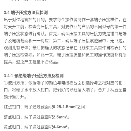
3.4 端子压接方法及检测
出于对过程管控的目的，要求每个操作者制作一套端子压接样件，在
每天开工前，检查完压接工具，对要作业的产品的不同型号的第一件
端子压接状态进行确认。首先，确认压接工具的压接力或是钳口与端
子及电缆截面积一一对应；第二，确认端子压接痕迹居中，无飞边，
观测孔有导体；最后把确认的状态记录在《线束工具首件自检表》的
端子压接检查项。如此一来，端子压接质量和员工的操作技能都有所
提高，避免产生批量不合格品。
3.4.1 预绝缘端子压接方法及检测
①使用方法：依据端子的颜色与电缆横截面积选择与之相对应的钳
口，将端子水平放入钳口，把剥好的导线插入端子，合并手柄直至自
锁弹簧打开。
红点钳口：端子通过截面积
0.25-1.5mm
之间；
²
蓝点钳口：端子通过截面积
2.5mm²
。
黄点钳口：端子通过截面积
4-6mm²
。