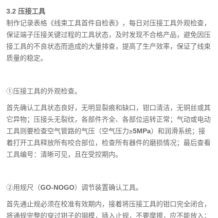
3.2 压接工具
制作记录表格《线束工具首件自检表》，每日对压接工具外观检查，
保证端子压接关键过程的工具状态，及时发现不合格产品，避免因压
接工具的不良状态而造成的大量排查，提高了生产效率，保证了线束
质量的稳定。
①压接工具的外观检查。
首先确认工具状态良好，无明显裂痕和缺口，钳口清洁，无铜丝或其
它异物；压接头无裂纹，各部件齐全、各部位运转正常；气动或电动
工具则要检查空气管路的气压（空气压力
≥
5MPa
）和润滑系统；接
着打开工具释放所有咬合部位，检查所有器件的磨损情况；最后查看
工具编号：清晰可见，且在受控期内。
②用规尺（
GO-NOGO
）调节装置确认工具。
首先通止规必须在校准有效期内，接着将压接工具的钳口完全闭合，
将通规完整的穿过钳子的钢模，插入止规，不要摩擦，应不能放入；