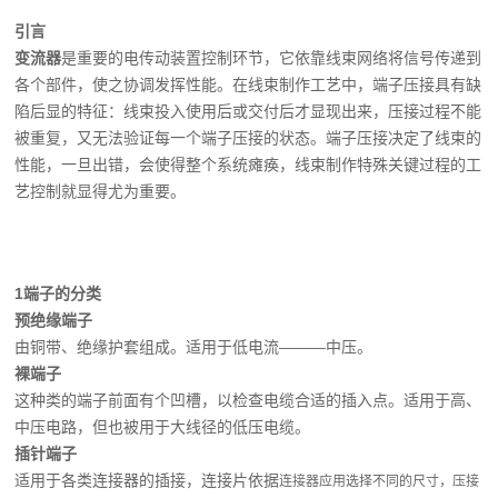
引言
变流器
是重要的电传动装置控制环节，它依靠线束网络将信号传递到
各个部件，使之协调发挥性能。在线束制作工艺中，端子压接具有缺
陷后显的特征：线束投入使用后或交付后才显现出来，压接过程不能
被重复，又无法验证每一个端子压接的状态。端子压接决定了线束的
性能，一旦出错，会使得整个系统瘫痪，线束制作特殊关键过程的工
艺控制就显得尤为重要。
1
端子的分类
预绝缘端子
由铜带、绝缘护套组成。适用于低电流———中压。
裸端子
这种类的端子前面有个凹槽，以检查电缆合适的插入点。适用于高、
中压电路，但也被用于大线径的低压电缆。
插针端子
适用于各类连接器的插接，连接片依据
连接器应用选择不同的尺寸，压接