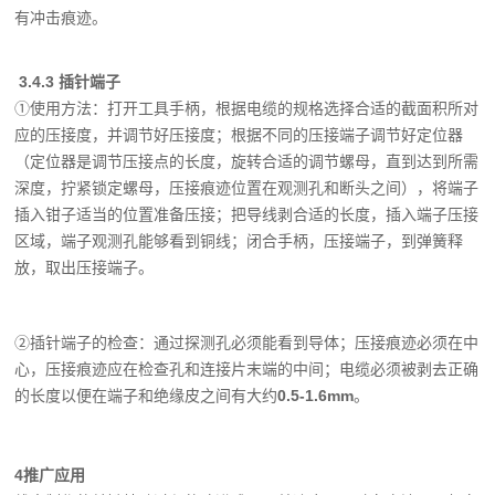
有冲击痕迹。
3.4.3 插针端子
①使用方法：打开工具手柄，根据电缆的规格选择合适的截面积所对
应的压接度，并调节好压接度；根据不同的压接端子调节好定位器
（定位器是调节压接点的长度，旋转合适的调节螺母，直到达到所需
深度，拧紧锁定螺母，压接痕迹位置在观测孔和断头之间），将端子
插入钳子适当的位置准备压接；把导线剥合适的长度，插入端子压接
区域，端子观测孔能够看到铜线；闭合手柄，压接端子，到弹簧释
放，取出压接端子。
②插针端子的检查：通过探测孔必须能看到导体；压接痕迹必须在中
心，压接痕迹应在检查孔和连接片末端的中间；电缆必须被剥去正确
的长度以便在端子和绝缘皮之间有大约
0.5-1.6mm
。
4
推广应用