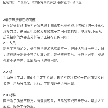
区域内有一个观测孔，以确保电缆被放在压接位置的正确位置。
2
端子压接存在的问题
压接是通过施加压力导致电缆上圆管变形或形成几何形状的一种永久
连接方法，是保证电缆线和接线端子之间可靠的机、电连接,下面从
质量控制的六要素分析端子压接存在的问题：
2.1 人员
新员工不断加入，端子压接技术熟练度不一，很难达到标准要求，难
免造成端子出头不符合标准范围、端子扭曲变形、压痕不居中、观测
孔看不到导体、压痕处有飞边等问题。
2.2 机
手动压接工具，每
6
个月定期检测，机子不良状态如未在此期间及时
调整，产品只能出厂运行后才能知道是否有问题。
2.3 材料
国产端子质量不稳定，有混装现象，且易脱落或压断导体，增加人工
成本，降低工作效率。