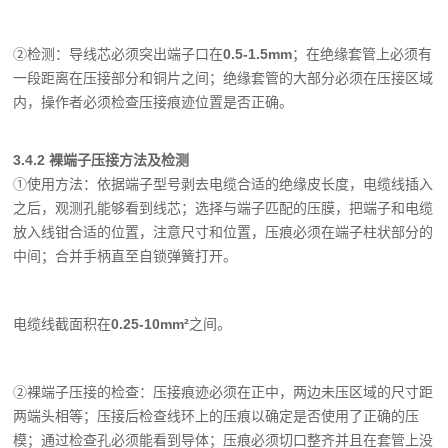
②检测：导线芯必须突出端子口在
0.5-1.5mm
；在绝缘套管上必须有
一段距离在压接部分和铜片之间；绝缘套管的大部分必须在压接区域
内，操作者必须检查压接痕迹位置是否正确。
3.4.2 裸端子压接方法及检测
①使用方法：依据端子型号剥去电缆合适的绝缘皮长度，电缆线插入
之后，观测孔能够看到线芯；选择与端子匹配的压膜，把端子和电缆
放入线钳合适的位置，注意尺寸和位置，压痕必须在端子柱状部分的
中间；合并手柄直至自锁弹簧打开。
电缆线截面积在
0.25-10mm²
之间。
②裸端子压接的检查：压接痕迹必须在正中，两边未压区域的尺寸距
两端头相等；压接后检查线环上的压痕以确定是否使用了正确的压
模；通过检查孔必须能看到导体；压痕必须切口整齐并且在套管上没