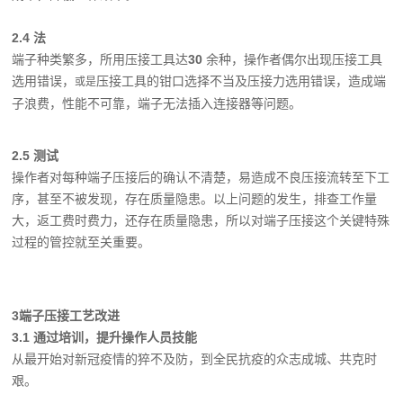
2.4 法
端子种类繁多，所用压接工具达
30
余种，操作者偶尔出现压接工具
选用错误，
压接工具的钳口选择不当及压接力选用错误，造成端
或是
子浪费，性能不可靠，端子无法插入连接器等问题。
2.5 测试
操作者对每种端子压接后的确认不清楚，易造成不良压接流转至下工
序，甚至不被发现，存在质量隐患。以上问题的发生，排查工作量
大，返工费时费力，还存在质量隐患，所以对端子压接这个关键特殊
过程的管控就至关重要。
3
端子压接工艺改进
3.1 通过培训，提升操作人员技能
从最开始对新冠疫情的猝不及防，到全民抗疫的众志成城、共克时
艰。