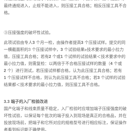
最终通规进入，止规不能进入，则压接工具合格；相反压接工具不合
格。
③压接强度的破坏性试验。
此项试验由专人
3
个月一检，由操作者提高
3
个压接试样。提交的同
一横截面积的3 个压接试样中，
3
个试验结果
≥
技术要求的最小拉力
值，压接工具合格；若有
2
个或
1
个试样的试验结果＜技术要求中的
最小拉力值，则需复检：以两倍于不合格压接试样的数量（
4
个或
2
个）进行测试，若压接试样都合格，认为此压接工具合格；若有
1
个压接试样不合格，则认为此压接工具不合格；若
3
个试样的试验
结果都＜技术要求的最小拉力值，则压接工具不合格。
3.3 端子的入厂检验改进
国产化端子和线束质量不稳定，入厂检验时应增加端子压接强度的破
坏性试验，以保证每个批次的端子投入到现场是真正的合格品，并在
投放现场前，把端子和它所对应的规格型号进行相应标注，保证操作
者看到标识能正确使用。