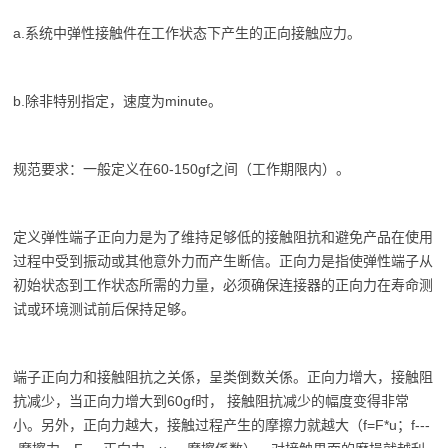
a.系统中弹性接触件在工作状态下产生的正向接触应力。
b.除非特别指定，速度为minute。
规范要求：一般定义在60-150gf之间（工作期限内）。
定义弹性端子正向力是为了维持足够低的接触阻抗和避免产品在使用
过程中受到振动或其他意外力而产生断信。正向力是指使弹性端子从
初始状态到工作状态所需的力量，必须确保连接器的正向力在寿命测
试或环境测试前后保持足够。
端子正向力和接触阻抗之关係，呈类倒数关係。正向力增大，接触阻
抗减少，当正向力增大到60gf时， 接触阻抗减少的幅度变得非常
小。另外，正向力越大，接触过程产生的摩擦力就越大（f=F*u；f---