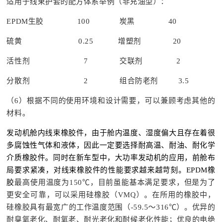
适用于线束护套的配方体系举例（非充油型）：
EPDM生胶 100 炭黑 40
硫黄 0.25 增塑剂 20
活性剂 7 交联剂 2
分散剂 2 组合防老剂 3.5
（6）根据不同的使用环境和设计需要，可以兼顾考虑其他的
材料。
发动机舱内线束橡胶件，由于舱内温度、湿度偏大且存在着很
多腐蚀性气体和液体，因此一定要选择耐高温、耐油、耐化学
介质橡胶件。同时在新车型中，大功率发动机的应用，前舱布
局要求紧凑，对线束橡胶件的性能要求越来越苛刻。EPDM橡
胶
最高使用温度为150℃，目前虽能基本满足要求，但是为了
更安全可靠，可以采用硅橡胶（VMQ）。在所用的橡胶中，
硅橡胶具有最宽广的工作温度范围（-59.5～316℃）。优异的
耐臭氧老化、耐氧老、耐光老化和耐候老化性能；优良的电绝