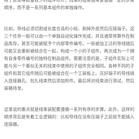
除了原型等数量较少的组件以外，线束的组装通常要遵循一定的步骤
顺序，而不是一系列基本组件的单独操作。
比如，导线必须切割成长度合适的小段、剥掉外皮然后压接端子。这
三个任务一般可以由一个单独自动化操作完成，并且通常将算作在制
品库存，甚至可能被赋予个内部零件编号。一些被加工过的导线随后
可能又会重新被结合在一起，构成一个小的子组件，再次成为一个拥
有自身零件编号的独特在制品组件。需要注意的是，子组件实际上可
能与另一个看似无关的线束中使用的子组件完全相同。各种不同的子
组件和其它组件随后可能被组合在一个工装板上。压好端子的导线插
入连接器孔、包扎线束然后添加附件。最后将对线束进行测试，然后
装箱待发。
这里说的重点就是线束装配要遵循一系列有序的步骤。此外，这样的
顺序背后是有着工业逻辑的：比如导线在没有压端子之前就不能插入
连接器。