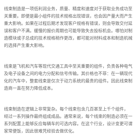
线束制造是一项低利润业务，质量、精度和速度对于获取业务成功至
关重要。即便是最小组件的技术规格出现错误，也会因产量大而产生
重大影响。如果在过程后期才发现客户规格有错误，则会导致交付延
误和客户不满。缓慢的报价周期也可能导致失去投标机会。哪怕对制
造模块或子总成的技术规格稍作更改，都可能对材料成本和制造机械
的选择产生重大影响。
线束是飞机和汽车等现代交通工具中至关重要的组件，负责各种电气
及电子设备之间的电力分配和信号传输。其价格也不菲：在一辆现代
化的汽车中，整套线束是仅次于动力系统的最贵的组件。因此线束制
造商一直在努力降低成本。
线束制造在逻辑上非常复杂。每个线束包含几百甚至上千个组件，
经过一系列操作最终组成成品。通常来说，每个线束的制造必须在一
系列配置上能够反应每辆车的可选内容。在这个行业，设计变更可谓
家常便饭，因此很难凭经验去做优化。