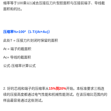
缩率等于100乘以1减去压接后刀片型腔面积与压接前端子、导线截
面积和的比。
%=100*
1-T/(At+Ac)
压缩率
（
）
此处T = 压接刀片封闭时保留的面积
At = 端子的截面积
Ac= 导线的截面积
公式-压缩率计算公式
2. 好的芯线和端子的压缩率从
15%
到20%
开始。本标准要求三档连
续的压接高度都通过电气性能和机械性能测试。在该压缩比范围内的
样品最容易通过这些测试。