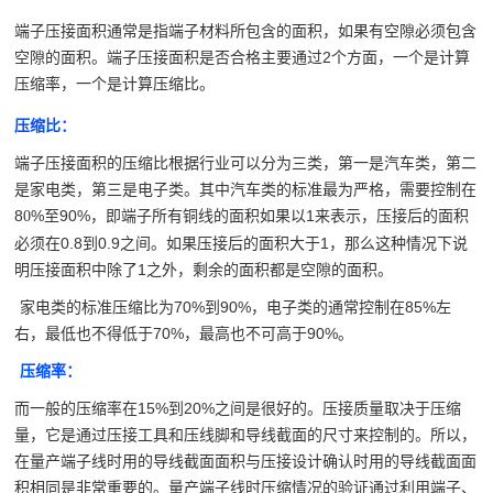
端子压接面积通常是指端子材料所包含的面积，如果有空隙必须包含
空隙的面积。端子压接面积是否合格主要通过
2
个方面，一个是计算
压缩率，一个是计算压缩比。
压缩比：
端子压接面积的压缩比根据行业可以分为三类，第一是汽车类，第二
是家电类，第三是电子类。其中汽车类的标准最为严格，需要控制在
8
%
至
90%
，即端子所有铜线的面积如果以
1
来表示，压接后的面积
0
必须在
0.8
到
0.9
之间。如果压接后的面积大于
1
，那么这种情况下说
明压接面积中除了
1
之外，剩余的面积都是空隙的面积。
家电类的标准压缩比为
70%
到
90%
，电子类的通常控制在
85%
左
右，最低也不得低于
70%
，最高也不可高于
90%
。
压缩率：
而一般的压缩率在15%到20%之间是很好的。压接质量取决于压缩
量，它是通过压接工具和压线脚和导线截面的尺寸来控制的。所以，
在量产端子线时用的导线截面面积与压接设计确认时用的导线截面面
积相同是非常重要的。量产端子线时压缩情况的验证通过利用端子、