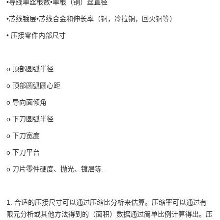
•导线单丝根数•单根（铜）丝直径
•芯线镀层•芯线合金和伸长率（铜，冷拉铜，回火铜等）
• 压接零件内部尺寸
o 顶部圆弧半径
o 顶部圆弧圆心距
o 导向面倾角
o 下刀圆弧半径
o 下刀宽度
o 下刀平台
o 刀片零件硬度、抛光、镀层等.
1. 合适的压接尺寸可以通过压缩比分析来估算。压缩率可以通过有
限元分析或其他方法得到的（面积）数据通过简单比例计算得出。压