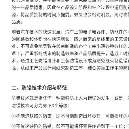
投入的资源多，并不能保证完全避免品质缺陷。如果在线束
的一些品质隐患，因此在产品设计阶段和生产过程中运用防
源，将品质控制的时间点提前，效果也会相对明显，同时也
品质。
随着汽车技术的快速发展，汽车上的电子电器件、功能件的
的回路数和体积也在快速增长，随之而来的是线束的工艺设
难，不可避免地导致在线束制造的各个工序出现各种各样的
返工，严重影响线束的制造效率和产品品质提升，造成工时
术，通过工艺防错设计和工装防错设计成为避免线束制造错
验，从线束产品设计到线束制造工序，结合实际工作中的防
二、防错技术介绍与特征
防错技术就是指任何一种能够防止人为错误的发生，或是一
防错技术可分为如下3个等级：
①不制造缺陷的防错，即不可能制造出坏零件，可能损坏的
②不传递缺陷的防错，即不可能将坏零件传递到下一工位；