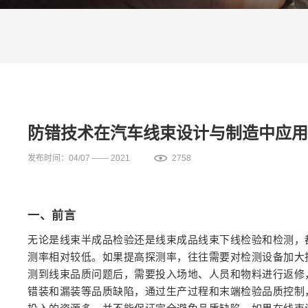
防错技术在汽车线束设计与制造中应
发布时间：04/07 —— 2021
2758
一、前言
无论是线束半成品检验还是线束成品线束下线检验和检测，
测率相对较低。如果提高探测率，往往需要对检测设备加大
测到线束品质问题后，需要投入场地、人员和物料进行返修
错装和漏装等品质缺陷，通过生产过程和末端检验品质控制