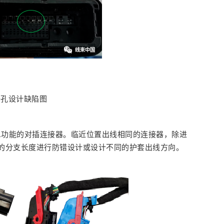
子孔设计缺陷图
A功能的对插连接器。临近位置出线相同的连接器，除进
的分支长度进行防错设计或设计不同的护套出线方向。