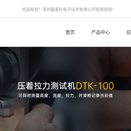
欢迎来到！深圳戴泰科电子技术有限公司官网官网！
首页
产品中心
应