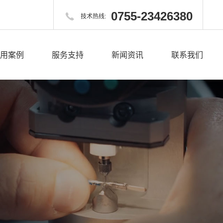
0755-23426380

技术热线:
用案例
服务支持
新闻资讯
联系我们