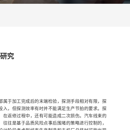
用研究
都属于加工完成后的末端检验，探测手段相对有限，探
投入，但探测效率有时并不能满足生产节拍的要求。探
，在返修过程中，还有可能造成二次损伤。汽车线束的
，往往是基于品质风险点事后围堵的策略进行控制的，