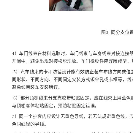
图3 同分支位
4）车门线束在材料选取时，车门线束与车身线束对接连接
开闭中，避免出现对接松脱现象。车门橡胶件应浮雕成型、烙
5）汽车线束的卡扣防错设计能有效防止装车布线方向或位
同形状、不同方向、不同固定安装方式钣金孔或卡槽等，线
避免线束装车安装错误。
6）部分顶棚线束分支靠胶带粘贴固定，应在线束上用蓝色
与顶棚客体粘贴固定，预防粘贴固定错误。
7）同一个护套内应设计无重色导线，若无法规避重色线，
色同线径的导线。