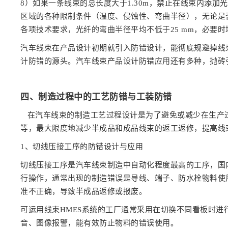
8）如果一条线束的总长度大于1.30m，禁止在线束内添
区域的各种限制条件（温度、侵蚀性、弯曲半径），无论是否与仪
各项技术要求，光纤的弯曲半径平均不低于25 mm，必要
汽车线束在产品设计初期就引入防错设计，能彻底规避掉线
计防错的源头。汽车线束产品设计防错应用还有多种，抛砖
四、制造过程中的工艺防错与工装防错
在汽车线束的制造工艺过程设计是为了避免或减少在生产
等，最大限度地减少半成品和成品线束的返工返修，提高线
1、切线压接工序的防错设计与应用
切线压接工序是汽车线束制造中自动化程度最高的工序，国
行操作，通常出现的制造错误是导线、端子、防水栓物料使
准不正确，导致半成品返修或报废。
可运用线束HMES系统的工厂通常采用在切换不同看板时
音、图像报警，能有效防止物料的错误使用。