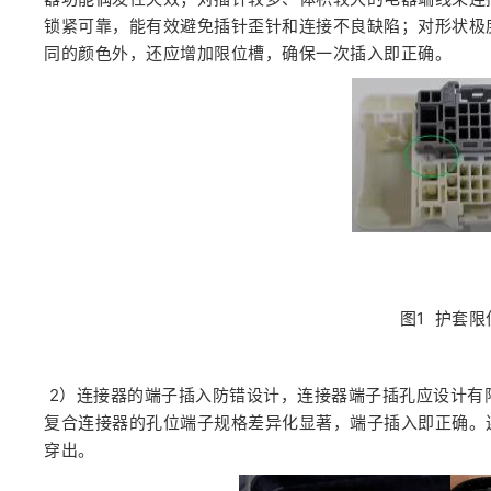
锁紧可靠，能有效避免插针歪针和连接不良缺陷；对形状极
同的颜色外，还应增加限位槽，确保一次插入即正确。
图1 护套
2）连接器的端子插入防错设计，连接器端子插孔应设计有
复合连接器的孔位端子规格差异化显著，端子插入即正确。
穿出。