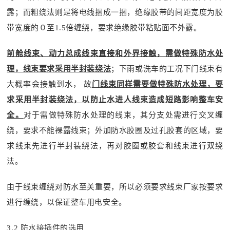
露；而粗绕法则是将电线捆成一捆，绝缘胶带的间距宽度为胶
带宽度的０至1.5倍缠绕，要求绝缘胶带粘贴面不外露。
前舱线束、动力总成线束直接和外界接触，需做特殊防水处
理，线束要求采用半封装绕法
；下雨或洗车的工况下门线束有
大概率会接触到水， 故
门线束同样需要做特殊防水处理，要
求采用半封装绕法，以防止水进人线束造成短路影响整车安
全。
对于需做特殊防水处理的线束，其分支处需进行交叉缠
绕，要求不能裸露线束；外加防水胶圈及过孔胶套的区域，要
求线束先进行半封装绕法，再对胶圈或胶套和线束进行双绕
法。
由于线束缠绕对防水至关重要，所以必须要求线束厂家按要求
进行缠绕，以保证整车用电安全。
3.2 防水接插件的选用