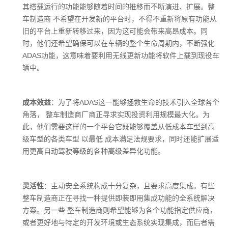
其搭载运行
的功能能够随着时间的推移而不断演
进、扩展。整
车制造商 不希望在开发新
的平台时，不得不重新将原有功能从
旧
的平台上重新转移过来，因为这可能会
带来高昂成本。同
时，他们还希望确保
可以在车辆的整个生命周期内，不断强
化
ADAS功能，这意味着要利用无线更
新功能将软件上载到现役车
辆中。
成本效益
：为了将ADAS这一能够拯救生命的技术引入全球各个
角落， 整车制造商厂商正寻求实现投资利用规模最大化。为
此，他们需要这样的一个平台它既能够覆盖从低成本车型到高
级车型的各类车型 以最低 成本满足法规要
求，
同时还能扩展适
用更高自动驾驶等
级的各种高级差异化功能。
灵活性
：主动安全系统构成十分复杂，
且要求高度集成。有些
整车制造商正在
寻找一种提供即装即用集成功能的全
系统解决
方案。另一些 整车制造商则希
望能够为各个功能指定供应商，
或者更
好地与特定的开发环境或生态系统实
现集成，而后者需