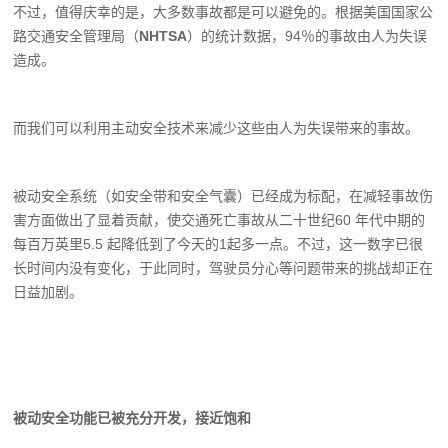
不过，值得庆幸的是，大多数事故都是可以避免的。根据美国国家公
路交通安全管理局（
NHTSA
）的统计数据，94％的事故由人为失误
造成。
而我们可以利用主动安全技术来减少这些由人为失误带来的事故。
被动安全系统（如安全带和安全气囊）已经
成为标配，在减轻事故伤
害方面做出了显着
贡献，使交通死亡事故从二十世纪60 年代
中期的
每百万英里5.5 起降低到了今天的1
起多一点。不过，这一数字已很
长时间内没
有变化，于此同时，驾驶员分心等问题带来
的挑战却正在
日益加剧。
被动安全功能已被充分开发，接近饱和