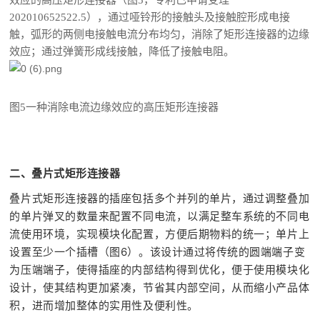
效应的高压矩形连接器（图
5
，专利已申请受理
202010652522.5
），通过哑铃形的接触头及接触腔形成电接
触，弧形的两侧电接触电流分布均匀，消除了矩形连接器的边缘
效应；通过弹簧形成线接触，降低了接触电阻。
图5一种消除电流边缘效应的高压矩形连接器
二、叠片式矩形连接器
叠片式矩形连接器的插座包括多个并列的单片，通过调整叠加
的单片弹叉的数量来配置不同电流，以满足整车系统的不同电
流使用环境，实现模块化配置，方便后期物料的统一；单片上
设置至少一个插槽（图6）。该设计通过将传统的圆端端子变
为压端端子，使得插座的内部结构得到优化，便于使用模块化
设计，使其结构更加紧凑，节省其内部空间，从而缩小产品体
积，进而增加整体的实用性及便利性。