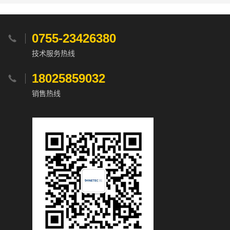
0755-23426380

技术服务热线
18025859032

销售热线