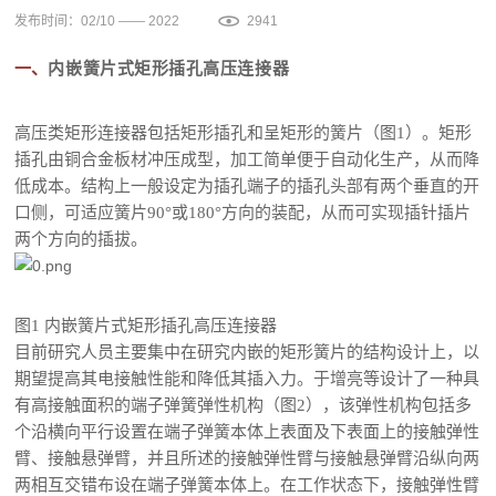
发布时间：02/10 —— 2022
2941
一、
内嵌簧片式矩形插孔高压连接器
高压类矩形连接器包括矩形插孔和呈矩形的簧片（图1）。矩形
插孔由铜合金板材冲压成型，加工简单便于自动化生产，从而降
低成本。结构上一般设定为插孔端子的插孔头部有两个垂直的开
口侧，可适应簧片90°或180°方向的装配，从而可实现插针插片
两个方向的插拔。
图1 内嵌簧片式矩形插孔高压连接器
目前研究人员主要集中在研究内嵌的矩形簧片的结构设计上，以
期望提高其电接触性能和降低其插入力。于增亮等设计了一种具
有高接触面积的端子弹簧弹性机构（图2），该弹性机构包括多
个沿横向平行设置在端子弹簧本体上表面及下表面上的接触弹性
臂、接触悬弹臂，并且所述的接触弹性臂与接触悬弹臂沿纵向两
两相互交错布设在端子弹簧本体上。在工作状态下，接触弹性臂