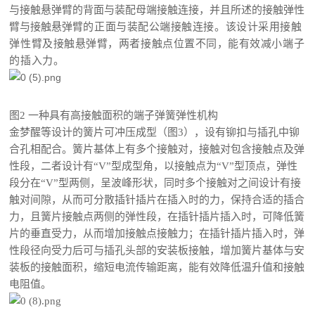
与接触悬弹臂的背面与装配母端接触连接，并且所述的接触弹性
臂与接触悬弹臂
的正面与装配公端接触连接。该设计采用接触
弹性臂及接触悬弹臂，两者接触点位置不同，能有效减小端子
的插入力。
图2 一种具有高接触面积的端子弹簧弹性机构
金梦醒等设计的簧片可冲压成型（图3），设有铆扣与插孔中铆
合孔相配合。簧片基体上有多个接触对，接触对包含接触点及弹
性段，二者设计有“V”型成型角，以接触点为“V”型顶点，弹性
段分在“V”型两侧，呈波峰形状，同时多个接触对之间设计有接
触对间隙，从而可分散插针插片在插入时的力，保持合适的插合
力，且簧片接触点两侧的弹性段，在插针插片插入时，可降低簧
片的垂直受力，从而增加接触点接触力；在插针插片插入时，弹
性段径向受力后可与插孔头部的安装板接触，增加簧片基体与安
装板的接触面积，缩短电流传输距离，能有效降低温升值和接触
电阻值。