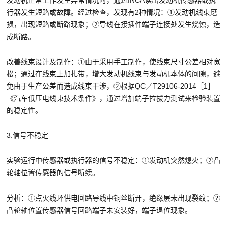
行器发生短路或故障。经过检查，发现有2种情况：①发动机线束磨
损，出现短路或断路现象；②导线在接插件端子连接处发生烧蚀，造
成断路。
改善线束设计及制作：①由于采用手工制作，使线束尺寸公差相对宽
松；通过在线束上加扎带，增大发动机线束与发动机本体的间隙，避
免由于生产公差而造成线束干涉，②根据QC／T29106-2014［1］
《汽车低压电线束技术条件》，通过增加端子拉拔力测试来检验装置
的稳定性。
3.信号不稳定
实验运行中传感器或执行器的信号不稳定：①发动机突然熄火；②凸
轮轴位置传感器的信号断续。
分析：①点火线环供电回路导线中铜丝断开，绝缘层未出现裂纹；②
凸轮轴位置传感器信号回路端子未安装好，端子退位现象。