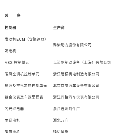
装 备
控制器
生产商
发动机ECM（含限速器）
潍柴动力股份有限公司
发电机
ABS
控制单元
克诺尔制动设备（上海）有限公司
暖风空调机控制单元
浙江箬横机电制造有限公司
燃油及空气加热控制单元
北京京威汽车设备有限公司
组合仪表及车速里程表
浙江同怡汽车仪表有限公司
闪光继电器
浙江温州附件厂
雨刮电机
湖北万向
暖风电机
延边星禹