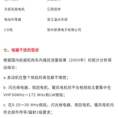
冷却风扇电机
江阴双祥
电动升降器
浙江温州天球
CD
机
徐州徐港电子有限公司
七、电磁干扰的现状
根据国内权威机构车内骚扰测量结果（2003年）的统计分析得
出结论：
a.
发动机在整个频段的表现都不理想；
b.
闪光继电器、雨刮电机、暖风电机的不合格频段主要集中在
VHF30MHz～172 MHz和LW频段；
c.
在0.15～30 MHz频段，闪光继电器、雨刮电机、暖风电机均
符合部件传导/辐射1级要求；