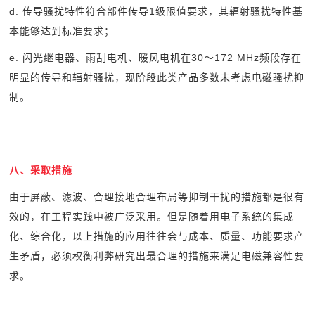
d.
传导骚扰特性符合部件传导1级限值要求，其辐射骚扰特性基
本能够达到标准要求；
e.
闪光继电器、雨刮电机、暖风电机在30～172 MHz频段存在
明显的传导和辐射骚扰，现阶段此类产品多数未考虑电磁骚扰抑
制。
八、采取措施
由于屏蔽、滤波、合理接地合理布局等抑制干扰的措施都是很有
效的，在工程实践中被广泛采用。但是随着用电子系统的集成
化、综合化，以上措施的应用往往会与成本、质量、功能要求产
生矛盾，必须权衡利弊研究出最合理的措施来满足电磁兼容性要
求。