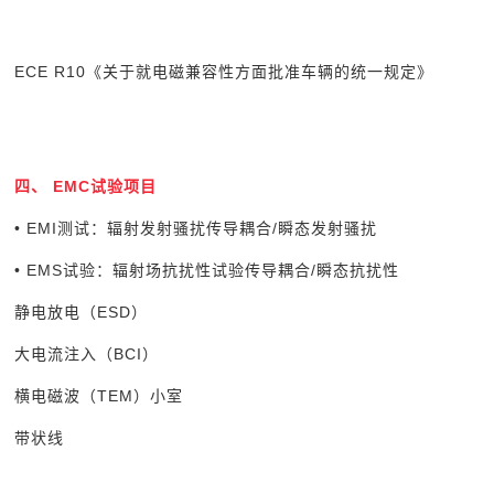
ECE R10
《关于就电磁兼容性方面批准车辆的统一规定》
四、 EMC试验项目
• EMI测试：辐射发射骚扰传导耦合/瞬态发射骚扰
• EMS试验：辐射场抗扰性试验传导耦合/瞬态抗扰性
静电放电（ESD）
大电流注入（BCI）
横电磁波（TEM）小室
带状线