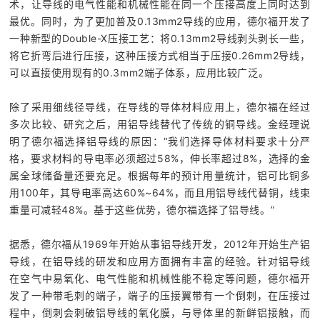
术，让导线的电气性能和机械性能在同一个压接高度上同时达到
最优。同时，为了更加普及0.13mm2导线的应用，德尔福开发了
一种新型的Double-X压接工艺：将0.13mm2导线剥头剥长一些，
将它折弯后进行压接，这种压接方式相当于压接0.26mm2导线，
可以直接使用现有的0.3mm2端子体系，应用比较广泛。
除了采用细线径导线，在导线的导体材料应用上，德尔福在经过
多次比较、研究之后，用铝导线替代了传统的铜导线。金经理说
明了德尔福选择铝导线的原因：“我们选择导体材料要求十分严
格，要求材料的导电率必须超过58%，伸长率超过8%，选择的金
属全球储备量还要充足。根据每年的预计用量统计，铝可比铜多
用100年，其导电率高达60%~64%，而且用铝导线代替铜，线束
重量可减轻48%。基于这些优势，德尔福选择了铝导线。”
据悉，德尔福从1969年开始从事铝导线开发，2012年开始生产铝
导线，在铝导线的研发和应用方面拥有丰富的经验。针对铝导线
在空气中易氧化、电气性能和机械性能不稳定等问题，德尔福开
发了一种带毛刺的端子，端子的压接翼带有一个倒刺，在压接过
程中，倒刺会刺破铝导线的氧化膜，与导体里的新鲜铝接触，而