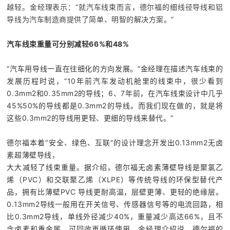
越轻。金经理表示：“就汽车线束而言，德尔福的细线径导线和铝
导线为汽车制造商提供了简单、明智的解决方案。”
汽车线束重量可分别减轻
66%
和
48%
“汽车用导线一直在往细化的方向发展。”金经理在描述汽车线束的
发展历程时说，“10年前汽车发动机舱里的线束中，很少看到
0.3mm2和0.35mm2的导线；6、7年前，在汽车线束设计中几乎
45%50%的导线都是0.3mm2的导线。而我们现在做的，就是将
这些0.3mm2的导线用更轻、更细的导线来替代。”
德尔福本着“安全、绿色、互联”的设计理念开发出0.13mm2无卤
素超薄壁导线，
大大减轻了线束重量。据介绍，德尔福无卤素薄壁导线是聚氯乙
烯（PVC）和交联聚乙烯（XLPE）等传统导线的环保型替代产
品，拥有比薄壁PVC 导线更耐高温，层壁更薄、更轻的绝缘层。
0.13mm2导线一般用在开关信号、传感器信号等的电流回路，相
比0.3mm2导线，单线外径减少40%，重量减少高达66%，且不
含卤素和重金属，可回收再循环使用。金经理介绍说，德尔福的