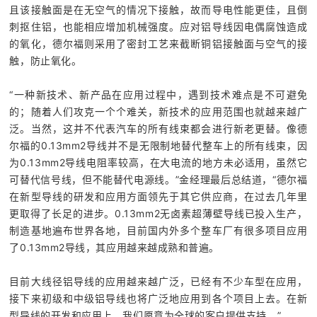
且该接触面是在无空气的情况下接触，故而导电性能更佳，且倒
刺抠住铝，也能相应增加机械强度。应对铝导线因电偶腐蚀造成
的氧化，德尔福则采用了密封工艺来截断铜铝接触面与空气的接
触，防止氧化。
“一种新技术、新产品在应用过程中，遇到技术难点是不可避免
的；随着人们攻克一个个难关，新技术的应用范围也就越来越广
泛。当然，这并不代表汽车的所有线束都会进行新老更替。像德
尔福的0.13mm2导线并不是无限制地替代整车上的所有线束，因
为0.13mm2导线电阻率较高，在大电流的地方未必适用，虽然它
可替代信号线，但不能替代电源线。”金经理最后总结道，“德尔福
在新型导线的研发和应用方面领先于其它供应商，在过去几年里
更取得了长足的进步。0.13mm2无卤素超薄壁导线已投入生产，
制造基地遍布世界各地，目前国内外多个整车厂有很多项目应用
了0.13mm2导线，其应用越来越成熟和普遍。
目前大线径铝导线的应用越来越广泛，已经有不少车型在应用，
接下来初级和中级铝导线也将广泛地应用到各个项目上去。在新
型导线的开发和应用上，我们愿意为全球的客户提供支持。”