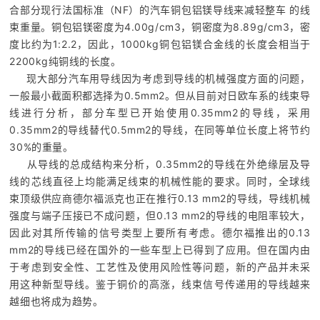
合部分现行法国标准（NF）的汽车铜包铝镁导线来减轻整车 的线
束重量。铜包铝镁密度为4.00g/cm3，铜密度为8.89g/cm3，密
度比约为1:2.2，因此，1000kg铜包铝镁合金线的长度会相当于
2200kg纯铜线的长度。
现大部分汽车用导线因为考虑到导线的机械强度方面的问题，
一般最小截面积都选择为0.5mm2。但从目前对日欧车系的线束导
线进行分析，部分车型已开始使用0.35mm2的导线，采用
0.35mm2的导线替代0.5mm2的导线，在同等单位长度上将节约
30%的重量。
从导线的总成结构来分析，0.35mm2的导线在外绝缘层及导
线的芯线直径上均能满足线束的机械性能的要求。同时，全球线
束顶级供应商德尔福派克也正在推行0.13 mm2的导线，导线机械
强度与端子压接已不成问题，但0.13 mm2的导线的电阻率较大，
因此对其所传输的信号类型上要所有考虑。德尔福推出的0.13
mm2的导线已经在国外的一些车型上已得到了应用。但在国内由
于考虑到安全性、工艺性及使用风险性等问题，新的产品并未采
用这种新型导线。鉴于铜价的高涨，线束信号传递用的导线越来
越细也将成为趋势。