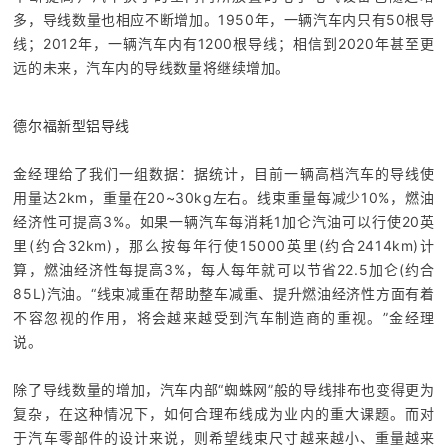
多，导线数量也相应不断增加。1950年，一辆汽车内只有50根导
线；2012年，一辆汽车内有1200根导线；相信到2020年甚至更
远的未来，汽车内的导线数量将继续增加。
德尔福新型铝导线
金经理给了我们一组数据：据统计，目前一辆高档汽车的导线使
用量达2km，重量在20~30kg左右。线束重量每减少10%，燃油
经济性可提高3%。如果一辆汽车每消耗1加仑汽油可以行使20英
里(约合32km)，那么按每年行使15000英里(约合2414km)计
算，燃油经济性每提高3%，每人每年就可以节省22.5加仑(约合
85L)汽油。“线束减重在帮助整车减重、提升燃油经济性方面有着
不容忽视的作用，将会越来越受到汽车制造商的重视。”金经理
说。
除了导线数量的增加，汽车内部“蜘蛛网”般的导线排布也变得更为
复杂，在这种情况下，如何合理布线成为业内的重大课题。而对
于汽车零部件的设计来说，则希望线束尺寸越来越小、重量越来