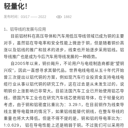
轻量化！
发布时间：03/17 —— 2022
1882
1、铝导线的发展与应用
目前铝材料在高压导体和汽车用低压导线领域已成为铜的主要
对手，虽然铝在导电率和安全性能上微逊于铜，但是随着铜价高
涨以及铝线的推广和技术的进步，线束也开始逐步采用铝线。铝
导线推广也是成为今后汽车用导线发展的一种趋势。
自2005年以来，铜价飚升，不论用户与电缆制造商都是“望铜
兴叹”，因此一直想寻求其替代品。世界电线电缆从五十年代开始
曾三次提出以铝代铜的方案，例如现汽车行业投资金支持电线电
缆行业从事以铝代铜的研究工作，这在过去是从未发生过的，说
明铜价上涨影响已非常大。目前法国汽车工业已开始使用铝芯导
线，德国汽车工业也在研究汽车线芯使用铝导体，在于轻量化的
考虑，由于铜和铝密度比重比为：3.29:1，在目前铜作为线束导
线主要导电载体的情况下，如果铝线能替代铜线，在整车导线的
重量也将大大降低。但是不得不提的是，铜和铝的导电率比为：
1:0.629， 铝在导电性能上还是稍弱于铜。不过我们可以采用符