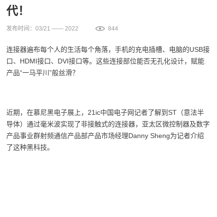
代！
发布时间：03/21 —— 2022
844
连接器遍布每个人的生活每个角落，手机的充电插槽、电脑的USB接
口、HDMI接口、DVI接口等。这些连接部位能否无孔化设计，赋能
产品“一马平川”般丝滑？
近期，在慕尼黑电子展上，21ic中国电子网记者了解到ST（意法半
导体）通过毫米波实现了非接触式的连接器，亚太区微控制器及数字
产品事业群射频通信产品部产品市场经理Danny Sheng为记者介绍
了这种黑科技。