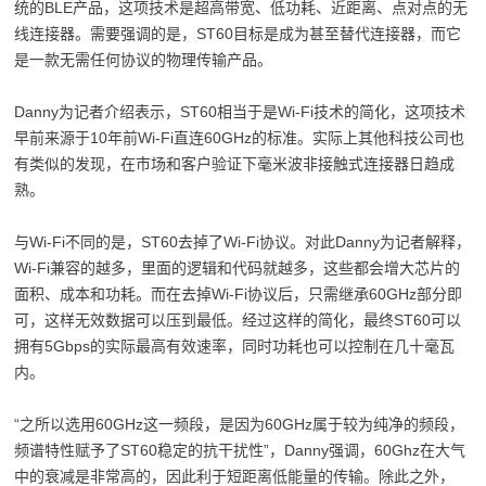
统的BLE产品，这项技术是超高带宽、低功耗、近距离、点对点的无
线连接器。需要强调的是，ST60目标是成为甚至替代连接器，而它
是一款无需任何协议的物理传输产品。
Danny为记者介绍表示，ST60相当于是Wi-Fi技术的简化，这项技术
早前来源于10年前Wi-Fi直连60GHz的标准。实际上其他科技公司也
有类似的发现，在市场和客户验证下毫米波非接触式连接器日趋成
熟。
与Wi-Fi不同的是，ST60去掉了Wi-Fi协议。对此Danny为记者解释，
Wi-Fi兼容的越多，里面的逻辑和代码就越多，这些都会增大芯片的
面积、成本和功耗。而在去掉Wi-Fi协议后，只需继承60GHz部分即
可，这样无效数据可以压到最低。经过这样的简化，最终ST60可以
拥有5Gbps的实际最高有效速率，同时功耗也可以控制在几十毫瓦
内。
“之所以选用60GHz这一频段，是因为60GHz属于较为纯净的频段，
频谱特性赋予了ST60稳定的抗干扰性”，Danny强调，60Ghz在大气
中的衰减是非常高的，因此利于短距离低能量的传输。除此之外，