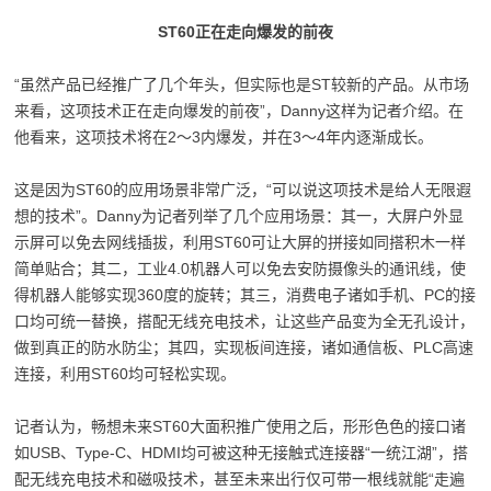
ST60正在走向爆发的前夜
“虽然产品已经推广了几个年头，但实际也是ST较新的产品。从市场
来看，这项技术正在走向爆发的前夜”，Danny这样为记者介绍。在
他看来，这项技术将在2～3内爆发，并在3～4年内逐渐成长。
这是因为ST60的应用场景非常广泛，“可以说这项技术是给人无限遐
想的技术”。Danny为记者列举了几个应用场景：其一，大屏户外显
示屏可以免去网线插拔，利用ST60可让大屏的拼接如同搭积木一样
简单贴合；其二，工业4.0机器人可以免去安防摄像头的通讯线，使
得机器人能够实现360度的旋转；其三，消费电子诸如手机、PC的接
口均可统一替换，搭配无线充电技术，让这些产品变为全无孔设计，
做到真正的防水防尘；其四，实现板间连接，诸如通信板、PLC高速
连接，利用ST60均可轻松实现。
记者认为，畅想未来ST60大面积推广使用之后，形形色色的接口诸
如USB、Type-C、HDMI均可被这种无接触式连接器“一统江湖”，搭
配无线充电技术和磁吸技术，甚至未来出行仅可带一根线就能“走遍