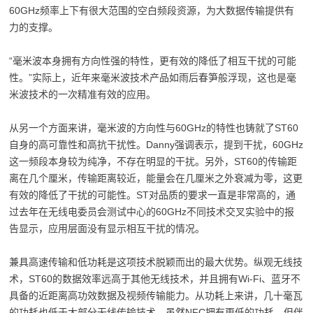
60GHz频率上下有很大范围的空白频段资源，为大数据传输提供有
力的支撑。
“毫米波本身拥有方向性强的特性，更有效的降低了相互干扰的可能
性。”实际上，近年来毫米波技术产品如雨后春笋般浮现，这也是毫
米波技术的一次精准有效的应用。
从另一个方面来讲，毫米波的方向性与60GHz的特性也铸就了ST60
自身的高可靠性和高抗干扰性。Danny强调表示，提到干扰，60GHz
这一频段本身较为纯净，不存在明显的干扰。另外，ST60的传输距
离在几个厘米，传输距离较近，能量会在几厘米之外衰减为零，这更
有效的降低了干扰的可能性。ST对品质的要求一直是非常高的，通
过去年在无线电委员会测试中心的60GHz不同技术交叉实验中的报
告显示，应用层面没有显示相互干扰的情况。
兼具高速传输和低功耗是这项技术脱颖而出的最大优势。纵观无线技
术，ST60的数据效率远高于其他无线技术，并且拥有Wi-Fi、蓝牙不
具备的近距离高功效数据及视频传输能力。从功耗上来讲，几十毫瓦
的功耗也低于大部分无线传输技术，虽然NFC拥有更低的功耗，但伴