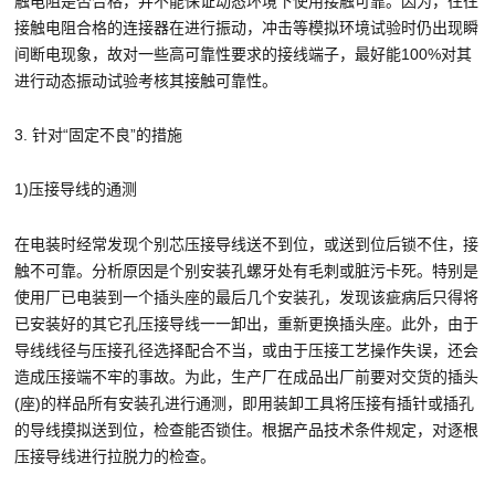
触电阻是否合格，并不能保证动态环境下使用接触可靠。因为，往往
接触电阻合格的连接器在进行振动，冲击等模拟环境试验时仍出现瞬
间断电现象，故对一些高可靠性要求的接线端子，最好能100%对其
进行动态振动试验考核其接触可靠性。
3. 针对“固定不良”的措施
1)压接导线的通测
在电装时经常发现个别芯压接导线送不到位，或送到位后锁不住，接
触不可靠。分析原因是个别安装孔螺牙处有毛刺或脏污卡死。特别是
使用厂已电装到一个插头座的最后几个安装孔，发现该疵病后只得将
已安装好的其它孔压接导线一一卸出，重新更换插头座。此外，由于
导线线径与压接孔径选择配合不当，或由于压接工艺操作失误，还会
造成压接端不牢的事故。为此，生产厂在成品出厂前要对交货的插头
(座)的样品所有安装孔进行通测，即用装卸工具将压接有插针或插孔
的导线摸拟送到位，检查能否锁住。根据产品技术条件规定，对逐根
压接导线进行拉脱力的检查。