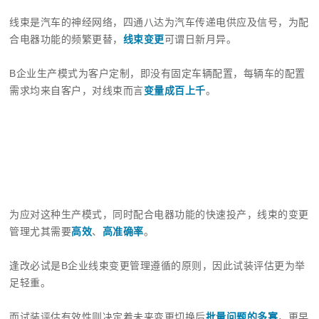
线束是汽车的神经网络，四通八达为汽车传递电供应及信号，为配
合电器功能的频繁更替，
线束变更
可谓日新月异。
B企业生产模式为客户定制，即没有固定车辆配置，每辆车的配置
需求均来自客户，对线束而言
变量成百上千
。
为应对这种生产模式，同时配合电器功能的快速投产，线束的变更
管理尤其需要
高效
、
高准确率
。
逢改必试是B企业线束变更管理遵循的原则，因此试装评估更为举
足轻重。
而试装评估有效性则决定着未来变更切换后
批量问题的多寡
，更早