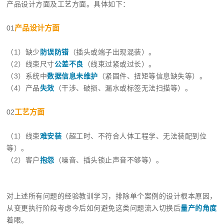
产品设计方面及工艺方面。具体如下：
产品设计方面
01
（1）缺少
防误防错
（插头或端子出现混装）。
（2）线束尺寸
公差不良
（线束过紧或过长）。
（3）系统中
数据信息未维护
（紧固件、扭矩等信息缺失等）。
（4）产品
失效
（干涉、破损、漏水或标签无法扫描等）。
工艺方面
02
（1）线束
难安装
（超工时、不符合人体工程学、无法装配到位
等）。
（2）客户
抱怨
（噪音、插头锁止声音不够等）。
对上述所有问题的经验教训学习，排除单个案例的设计根本原因，
从变更执行阶段考虑今后如何避免这类问题流入切换后
量产的角度
着眼。