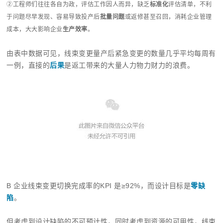
②工程师们往往各自为政，评估工作因人而异，缺乏
标准化
评估清单，不利
于问题尽早发现、容易导致投产后
批量问题
或返修甚至召回，消耗企业管理
成本，大大影响企业
生产效率
。
由表中数据可见，线束变更量产后紧急变更的数量几乎平均每周有
一例，直接的
后果
是返工带来的大量人力物力财力的浪费。
B 企业线束变更切换完成率的KPI 是≥92%，而设计目标是
零缺
陷
。
但考虑到设计缺陷的不可预计性，同时考虑到资源的可用性，线束