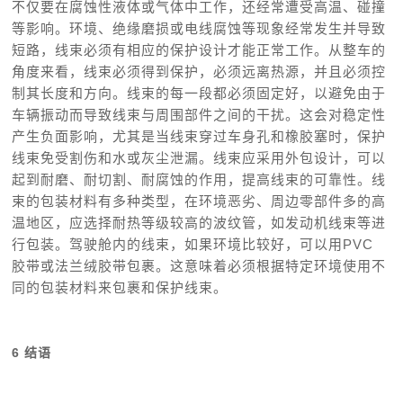
不仅要在腐蚀性液体或气体中工作，还经常遭受高温、碰撞
等影响。环境、绝缘磨损或电线腐蚀等现象经常发生并导致
短路，线束必须有相应的保护设计才能正常工作。从整车的
角度来看，线束必须得到保护，必须远离热源，并且必须控
制其长度和方向。线束的每一段都必须固定好，以避免由于
车辆振动而导致线束与周围部件之间的干扰。这会对稳定性
产生负面影响，尤其是当线束穿过车身孔和橡胶塞时，保护
线束免受割伤和水或灰尘泄漏。线束应采用外包设计，可以
起到耐磨、耐切割、耐腐蚀的作用，提高线束的可靠性。线
束的包装材料有多种类型，在环境恶劣、周边零部件多的高
温地区，应选择耐热等级较高的波纹管，如发动机线束等进
行包装。驾驶舱内的线束，如果环境比较好，可以用PVC
胶带或法兰绒胶带包裹。这意味着必须根据特定环境使用不
同的包装材料来包裹和保
护线束。
6 结语