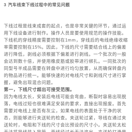
3 汽车线束下线过程中的常见问题
下线过程是线束成套的起点，也是非常关键的环节，通过运
用下线设备进行制作。操作人员是要使用规范的操作技能。
下线机的穿线精度需要控制在1mm，穿线后的电线绝缘收缩
率需要控制在15%。因此，下线的尺寸需要结合线上的偏差
进行降低，剥线必须根据下偏差进行剥线。一个批次的一般
会达到数十倍，并使用橡皮筋或胶带进行绑扎。一同批次的
同型号半成品需要在转盘中进行均匀放置，从而确保转盘内
的物品进行统一。能够快速的对电线尺寸和剥线尺寸进行掌
握，避免出现混合问题。
第一，下线尺寸超出可接受范围。
因为电线太长，安装后电线可能会弯曲，断裂时容易出现脱
落，电线过短也很难满足安装的要求，直接出现报废。首先
需要对电线上是否有灰尘，如果电线的表面处于干净的状
态，则能够进行夹送轮的检查。夹送轮过紧，导线在通过夹
送轮时，电阻和下线的尺寸会比预设的尺寸小。夹送轮太松
无法将导线装入导管，而线径过长无法滚出，夹送轮打滑是