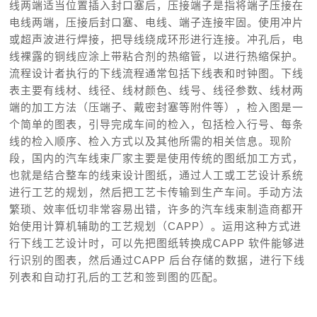
线两端适当位置插入封口塞后，压接端子是指将端子压接在
电线两端，压接后封口塞、电线、端子连接牢固。使用冲片
或超声波进行焊接，把导线绕成环形进行连接。冲孔后，电
线裸露的铜线应涂上带粘合剂的热缩管，以进行热缩保护。
流程设计者执行的下线流程通常包括下线表和时钟图。下线
表主要有线材、线径、线材颜色、线号、线径参数、线材两
端的加工方法（压端子、戴密封塞等附件等），检入图是一
个简单的图表，引导完成车间的检入，包括检入行号、每条
线的检入顺序、检入方式以及其他所需的相关信息。现阶
段，国内的汽车线束厂家主要是使用传统的图纸加工方式，
也就是结合整车的线束设计图纸，通过人工或工艺设计系统
进行工艺的规划，然后把工艺卡传输到生产车间。手动方法
繁琐、效率低切非常容易出错，许多的汽车线束制造商都开
始使用计算机辅助的工艺规划（CAPP）。运用这种方式进
行下线工艺设计时，可以先把图纸转换成CAPP 软件能够进
行识别的图表，然后通过CAPP 后台存储的数据，进行下线
列表和自动打孔后的工艺和签到图的匹配。