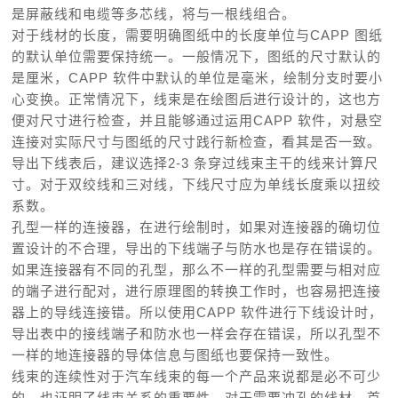
是屏蔽线和电缆等多芯线，将与一根线组合。
对于线材的长度，需要明确图纸中的长度单位与CAPP 图纸
的默认单位需要保持统一。一般情况下，图纸的尺寸默认的
是厘米，CAPP 软件中默认的单位是毫米，绘制分支时要小
心变换。正常情况下，线束是在绘图后进行设计的，这也方
便对尺寸进行检查，并且能够通过运用CAPP 软件，对悬空
连接对实际尺寸与图纸的尺寸践行新检查，看其是否一致。
导出下线表后，建议选择2-3 条穿过线束主干的线来计算尺
寸。对于双绞线和三对线，下线尺寸应为单线长度乘以扭绞
系数。
孔型一样的连接器，在进行绘制时，如果对连接器的确切位
置设计的不合理，导出的下线端子与防水也是存在错误的。
如果连接器有不同的孔型，那么不一样的孔型需要与相对应
的端子进行配对，进行原理图的转换工作时，也容易把连接
器上的导线连接错。所以使用CAPP 软件进行下线设计时，
导出表中的接线端子和防水也一样会存在错误，所以孔型不
一样的地连接器的导体信息与图纸也要保持一致性。
线束的连续性对于汽车线束的每一个产品来说都是必不可少
的，也证明了线束关系的重要性。对于需要冲孔的线材，首