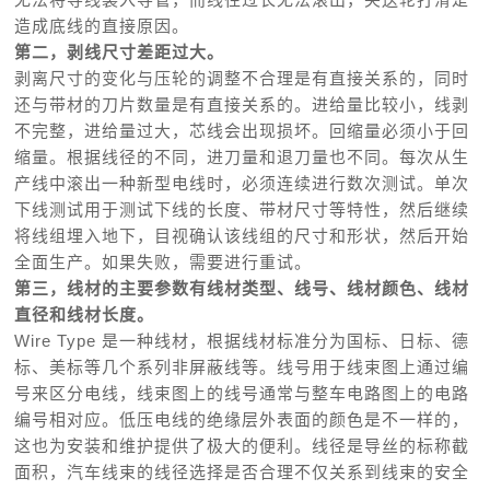
造成底线的直接原因。
第二，剥线尺寸差距过大。
剥离尺寸的变化与压轮的调整不合理是有直接关系的，同时
还与带材的刀片数量是有直接关系的。进给量比较小，线剥
不完整，进给量过大，
芯线会出现损坏。回缩量必须小于回
缩量。根据线径的不同，进刀量和退刀量也不同。每次从生
产线中滚出一种新型电线时，必须连续进行数次测试。单次
下线测试用于测试下线的长度、带材尺寸等特性，然后继续
将线组埋入地下，目视确认该线组的尺寸和形状，然后开始
全面生产。如果失败，需要进行重试。
第三，线材的主要参数有线材类型、线号、线材颜色、线材
直径和线材长度。
Wire Type 是一种线材，根据线材标准分为国标、日标、德
标、美标等几个系列非屏蔽线等。线号用于线束图上通过编
号来区分电线，线束图上的线号通常与整车电路图上的电路
编号相对应。低压电线的绝缘层外表面的颜色是不一样的，
这也为安装和维护提供了极大的便利。线径是导丝的标称截
面积，汽车线束的线径选择是否合理不仅关系到线束的安全