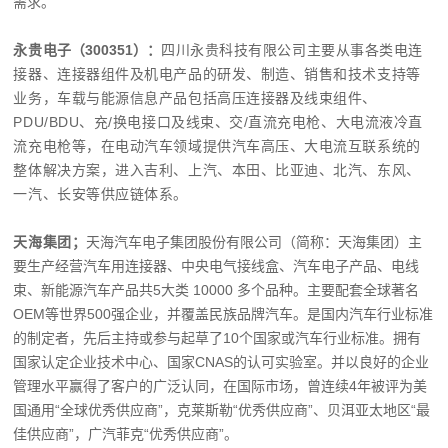
需求。
：
永贵
电子（300351）
四川永贵科技有限公司主要从事各类电连
接器、连接器组件及机电产品的研发、制造、销售和技术支持等
业务，车载与能源信息产品包括高压连接器及线束组件、
PDU/BDU、充/换电接口及线束、交/直流充电枪、大电流液冷直
流充电枪等，在电动汽车领域提供汽车高压、大电流互联系统的
整体解决方案，进入吉利、上汽、本田、比亚迪、北汽、东风、
一汽、长安等供应链体系。
天海集团；
天海汽车电子集团股份有限公司（简称：天海集团）主
要生产经营汽车用连接器、中央电气接线盒、汽车电子产品、电线
束、新能源汽车产品共5大类 10000 多个品种。主要配套全球著名
OEM等世界500强企业，并覆盖民族品牌汽车。是国内汽车行业标准
的制定者，先后主持或参与起草了10个国家或汽车行业标准。拥有
国家认定企业技术中心、国家CNAS的认可实验室。并以良好的企业
管理水平赢得了客户的广泛认同，在国际市场，曾连续4年被评为美
国通用“全球优秀供应商”，克莱斯勒“优秀供应商”、贝洱亚太地区“最
佳供应商”，广汽菲克“优秀供应商”。