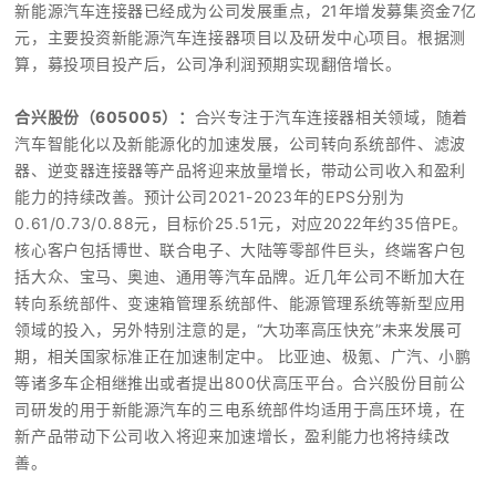
新能源汽车连接器已经成为公司发展重点，21年增发募集资金7亿
元，主要投资新能源汽车连接器项目以及研发中心项目。根据测
算，募投项目投产后，公司净利润预期实现翻倍增长。
合兴股份（605005）：
合兴
专注于汽车连接器相关领域，随着
汽车智能化以及新能源化的加速发展，公司转向系统部件、滤波
器、逆变器连接器等产品将迎来放量增长，带动公司收入和盈利
能力的持续改善。
预计公司2021-2023年的EPS分别为
0.61/0.73/0.88元，目标价25.51元，对应2022年约35倍PE。
核心客户包括博世、联合电子、大陆等零部件巨头，终端客户包
括大众、宝马、奥迪、通用等汽车品牌。
近几年公司不断加大在
转向系统部件、变速箱管理系统部件、能源管理系统等新型应用
领域的投入，另外特别注意的是，
“大功率高压快充”未来发展可
期，相关国家标准正在加速制定中。
比亚迪、极氪、广汽、小鹏
等诸多车企相继推出或者提出800伏高压平台。
合兴股份目前公
司研发的用于新能源汽车的三电系统部件均适用于高压环境，
在
新产品带动下公司收入将迎来加速增长，盈利能力也将持续改
善。