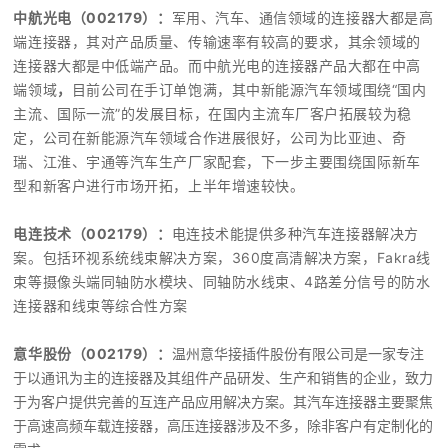
中航光电（002179）
：
军用、汽车、通信领域的连接器大都是高
端连接器，其对产品质量、传输速率有较高的要求，其余领域的
连接器大都是中低端产品。而中航光电的连接器产品大都在中高
端领域
，
目前公司在手订单饱满，其中新能源汽车领域围绕“国内
主流、国际一流”的发展目标，在国内主流车厂客户拓展较为稳
定，公司在新能源汽车领域合作进展很好，公司为比亚迪、奇
瑞、江淮、宇通等汽车生产厂家配套，下一步主要围绕国际新车
型和新客户进行市场开拓，上半年增速较快。
电连技术（002179）
：
电连技术能提供多种汽车连接器解决方
案。包括环视系统线束解决方案，360度高清解决方案，Fakra线
束等摄像头端同轴防水模块、同轴防水线束、4路差分信号的防水
连接器和线束等综合性方案
（
002179）
：
意华股份
温州意华接插件股份有限公司是一家专注
于以通讯为主的连接器及其组件产品研发、生产和销售的企业，致力
于为客户提供完善的互连产品应用解决方案。
其
汽车连接器主要聚焦
于高速高频车载连接器，高压连接器涉及不多，除非客户有定制化的