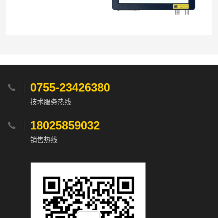
0755-23426380

技术服务热线
18025859032

销售热线