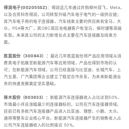
得润电子
(002055SZ)
：
得润这几年通过并购柳州双飞，Meta，
以及合资科世得润，公司转型升级汽车电子电气的一级供应链；
其汽车电子用的电子连接器，汽车线束主要的供应商有宝马，大
众，PSA等大厂，其OBC高压充电器客户有宝马，保时捷等高端
车型。未来其公司的主力
新增长点主要在汽车连接器及线束方
面。
胜蓝股份（300843）：
最近几年胜蓝股份将产品应用领域从消
费类电子拓展至新能源汽车等应用领域，产品也得到市场的认
可；在新能源汽车领域，公司已经直接与比亚迪、长城汽车、上
汽五菱、广汽集团等企业建立了稳定合作关系，为未来新能源业
务的快速发展奠定坚实基础。
徕木股份
（603633）
：
新能源汽车连接器收入占比达到50%、
市值最小并且涨幅最少的连接器标的，
公司
在汽车连接器领域，
目前已有多款汽车连接器产品进入比亚迪、理想、小鹏、大众、
通用等整车企业核心平台，新能源汽车连接器产生的销售收入占
公司汽车连接器收入的比例接近 50%。