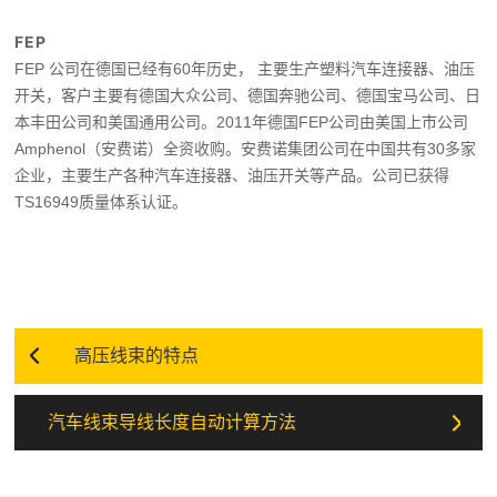
FEP
FEP 公司在德国已经有60年历史， 主要生产塑料汽车连接器、油压
开关，客户主要有德国大众公司、德国奔驰公司、德国宝马公司、日
本丰田公司和美国通用公司。2011年德国FEP公司由美国上市公司
Amphenol（安费诺）全资收购。安费诺集团公司在中国共有30多家
企业，主要生产各种汽车连接器、油压开关等产品。公司已获得
TS16949质量体系认证。
高压线束的特点
汽车线束导线长度自动计算方法