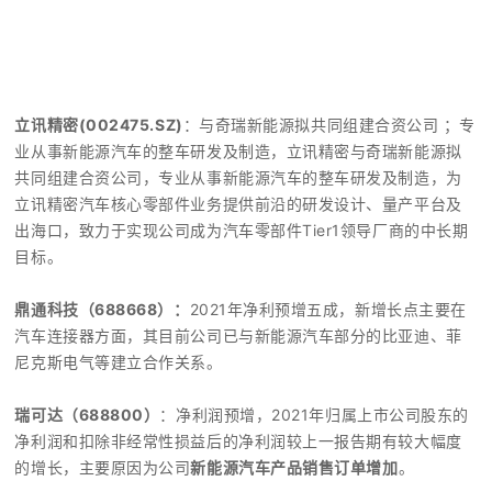
车用连接器，内资品牌
立讯精密(002475.SZ)
：与奇瑞新能源拟共同组建合资公司 ；专
业从事新能源汽车的整车研发及制造，立讯精密与奇瑞新能源拟
共同组建合资公司，专业从事新能源汽车的整车研发及制造，为
立讯精密汽车核心零部件业务提供前沿的研发设计、量产平台及
出海口，致力于实现公司成为汽车零部件Tier1领导厂商的中长期
目标。
鼎通科技（688668）：
2021年净利预增五成，新增长点主要在
汽车连接器方面，其目前公司已与新能源汽车部分的比亚迪、菲
尼克斯电气等建立合作关系。
瑞可达
（
688800）
：净利润预增，2021年归属上市公司股东的
净利润和扣除非经常性损益后的净利润较上一报告期有较大幅度
的增长，主要原因为公司
新能源汽车产品销售订单增加
。