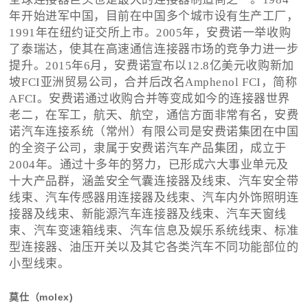
年开始进军中国，目前
在中国多个城市设有生产工厂，
1991年在纽约证交所上市。2005年，安费诺一举收购
了泰瑞达，使其在高速通信连接器市场的竞争力进一步
提升。2015年6月，安费诺宣布以12.8亿美元收购新加
坡FCI亚洲贸易公司，合并后改名Amphenol FCI，简称
AFCI。安费诺通过收购合并等变成如今的连接器世界
老二，在军工，航天、航空，通信方面非常有名，安费
诺汽车连接系统（常州）有限公司是安费诺集团在中国
的全资子公司，隶属于安费诺汽车产品集团，成立于
2004年。通过十多年的努力，已形成六大事业单元及
十大产品群，涵盖安全气囊连接器及线束、汽车安全带
线束、汽车传感器用连接器及线束、汽车内外饰照明连
接器及线束、新能源汽车连接器及线束、汽车天窗线
束、汽车变速箱线束、汽车信息及娱乐系统线束、标准
型连接器、油压开关以及其它各类汽车不同功能部位的
小型线束。
莫仕（molex)