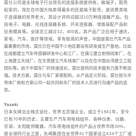
莫仕公司是全球电子行业领先的连接系统提供商，做端子，胶壳
起家的，现在在中国大陆卖得最多的还是端子胶壳，是消费类电
子连接器的世界老大。其设计并供应超过10万种连接器产品，包
括电子、电器、光线连接器系统、开关连接器、增值装配产品和
应用模具等。全球员工超过32，400名。其产品广泛应用于通讯，
家电，汽车，医疗等领域，享有极高的声誉，
中国是莫仕汽车产品
最重要的市场，莫仕已在中国不少地区都设有研发或生产基地，比如
在成都建立汽车传感器研发中心和工厂，在镇江建立射频线束厂，在
上海建立天线厂，在东莞建立汽车线束厂以及在在中国台湾建立工程
团队等。由于中国车厂的快速成长，莫仕提供的技术服务力度不断加
强。技术方面，莫仕与车厂紧密配和，从产品定义阶段，莫仕就与半
导体厂商和方案公司一起共同和车厂的技术人员进行沟通产品的选
型。
Yazaki
日本矢崎总业株式会社，世界五百强企业，成立于1941年，至今
已有70年的历史，主要生产汽车用电线组件、各种仪表、仪器、
空调、太阳能供暖器，汽车用电线组件的产品占世界市场30%，
居全球同行业之首，矢崎集团在全世界41个国家设立434个工厂或