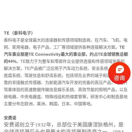
车用连接器，外资品牌
TE（泰科电子）
泰科电子是全球最大的连接器和传感领域制造商，在汽车、飞机、电
网、家用电器、电子产品、工厂等领域提供各种连接解决方案。
TE
汽车事业部是TE Connectivity最大的事业部，约占TE全球销售总额
的44%
。TE致力于为整车和零部件企业提供连接和传感领域完备的
解决方案，TE产品被广泛应用于汽车动力系统、安全系统、车身和
底盘系统、驾驶信息和舒适系统，包括领先业界的端子和连接器、可
靠的非接触式传感器、为新能源汽车开发的完备的高压产品、可提升
驾乘体验的高速数据传输信息娱乐系统、高效节能的照明产品，以及
继电器、中央电器盒、特殊线组和热缩套管等，研发中心和制造基地
主要分布在欧洲、美洲、韩国、日本、中国等地。
安费诺
安费诺创立于1932年，
总部位于美国康涅狄格州
，是
全球
连接器巨头也是
最大的连接器制造商之一。1984