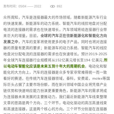
发布时间：05/04 —— 2022
892
众所周知，汽车是连接器最大的市场领域，随着新能源汽车行业
的快速发展，
新能源车的动力系统、智能汽车的线控地盘对分配
电流的连接器的需求也在快速增长
，汽车领域将给连接器行业带
来巨大的增量。目前，
全球的汽车正在往新能源化和智能化方向
发展之中
，汽车的变革将使用更多的电子产品，同时也将对连接
器的质量有更高的要求
；新能源车的动力系统、智能汽车的线控
地盘对分配电流的连接器的需求也在快速增长。预计2019-2025
年全球汽车连接器行业规模将从152亿美元增长至194 亿美元,
所
以电动车智能化应该是未来五到十年大的周期机会
，电动化和智
能化的大方向上，汽车的连接器是众多专家非常难得统一而一致
看好的赛道
，
在传统汽车连接器领域，泰科，安费诺，molex等国
际巨头占据了主要市场份额，而在新兴领域中国企业将凭借产业
链优势和快速响应能力扮演更重要角色
，
新能源汽车的需求将成
为连接器未来发展的主要推动力，我们最近新能源汽车线束整理
文章的思路是两个方向、三个环节，电动化驱动的高压高速线束
和高速连接器，这是两个核心的方向。三个环节分别是在连接器