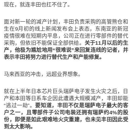
现在，就连丰田也扛不住了。
面对新一轮的减产计划，丰田负责采购的高管熊仓和
生在9月初的线上新闻发布会上表态，东南亚的新冠
疫情很难在短期内平息，公司正在进行零部件的替代
采购，但依旧不能保证全部供给。
关于11月以后的生
产，他极为尴尬地用“很难说”来回复连线的记者，并
表示丰田将努力进行替代生产和产能修复。
马来西亚的冲击，远超业界想象。
就在上半年日本芯片巨头瑞萨电子发生火灾之后，日
产和本田等日系车企因此遭遇大规模减产，丰田却能
“逃过一劫”。
要知道，丰田不仅是瑞萨电子最大的客
户之一，且零部件子公司电装还拥有瑞萨约4%的股
份，即便是如此艰难地火灾重建，也未见丰田因此受
到太大影响。