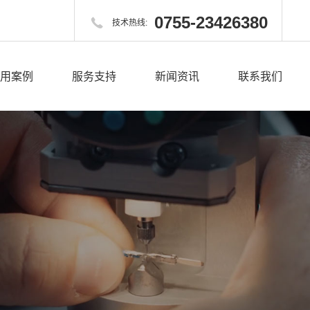
0755-23426380

技术热线:
用案例
服务支持
新闻资讯
联系我们