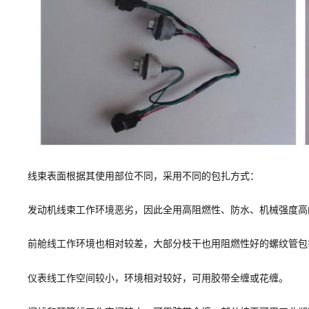
线束表面根据其使用部位不同，采用不同的包扎方式：
发动机线束工作环境恶劣，因此全用高阻燃性、防水、机械强度高
前舱线工作环境也相对较差，大部分枝干也用阻燃性好的螺纹管包
仪表线工作空间较小，环境相对较好，可用胶带全缠或花缠。