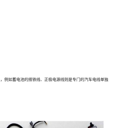
值，例如蓄电池的搭铁线、正极电源线则是专门的汽车电线单独