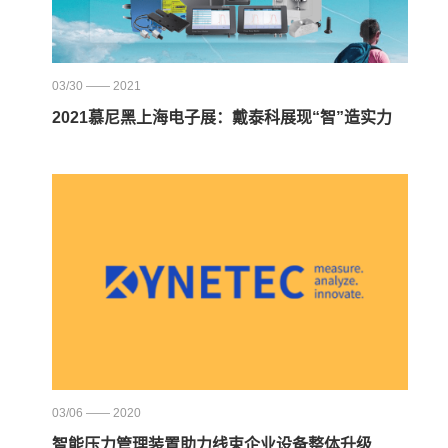
03/30 —— 2021
2021慕尼黑上海电子展：戴泰科展现“智”造实力
03/06 —— 2020
智能压力管理装置助力线束企业设备整体升级