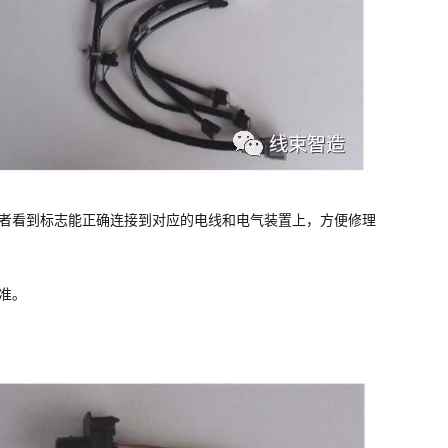
者看到标志能正确连接到对应的电线和电气装置上，方便修理
准。