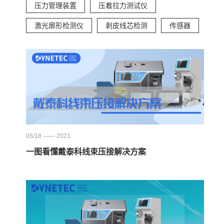
压力管理装置
压着拉力测试仪
激光廓形检测仪
剥皮线芯检测
传感器
05/18 —— 2021
一图看懂戴泰科线束压接解决方案