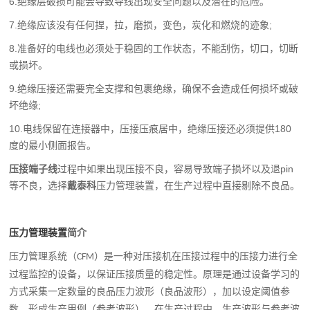
6.绝缘层破损可能会导致导线出现安全问题以及潜在的危险。
7.绝缘应该没有任何捏，拉，磨损，变色，炭化和燃烧的迹象;
8.准备好的电线也必须处于稳固的工作状态，不能刮伤，切口，切断
或损坏。
9.绝缘压接还需要完全支撑和包裹绝缘，确保不会造成任何损坏或破
坏绝缘;
10.电线保留在连接器中，压接压痕居中，绝缘压接还必须提供180
度的最小侧面报告。
压接端子线
过程中如果出现压接不良，容易导致端子损坏以及退pin
等不良，选择
戴泰科
压力管理装置，在生产过程中直接剔除不良品。
压力管理装置
简介
压力管理系统（
）是一种对压接机在压接过程中的压接力进行全
CFM
过程监控的设备，以保证压接质量的稳定性。原理是通过设备学习的
方式采集一定数量的良品压力波形（良品波形），加以设定阈值参
数，形成生产用例（参考波形）。在生产过程中，生产波形与参考波