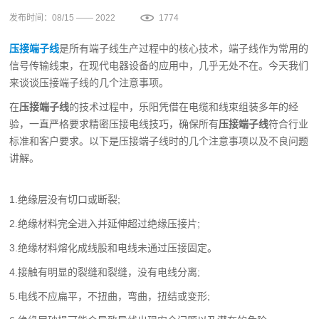
发布时间：08/15 —— 2022
1774
压接端子线
是所有端子线生产过程中的核心技术，端子线作为常用的
信号传输线束，在现代电器设备的应用中，几乎无处不在。今天我们
来谈谈压接端子线的几个注意事项。
在
压接端子线
的技术过程中，乐阳凭借在电缆和线束组装多年的经
验，一直严格要求精密压接电线技巧，确保所有
压接端子线
符合行业
标准和客户要求。以下是压接端子线时的几个注意事项以及不良问题
讲解。
1.绝缘层没有切口或断裂;
2.绝缘材料完全进入并延伸超过绝缘压接片;
3.绝缘材料熔化成线股和电线未通过压接固定。
4.接触有明显的裂缝和裂缝，没有电线分离;
5.电线不应扁平，不扭曲，弯曲，扭结或变形;