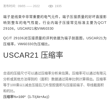
发布时间：09/05 —— 2022
1935
端子是线束中非常重要的电气元件，端子压接质量的好坏直接影
响到整车的电气性能，行业内端子压接常见标准主要为QC/T
29106，USCAR21和VW60330
QC/T 29106对压接质量的评判依据为端子剖面图，USCAR21为
压缩率，VW60330为压缩比。
USCAR21 压缩率
合适的压接尺寸可以通过压缩率分析来估算。压缩率可以通过有限元
分析或其他方法得到的（面积）数据通过简单比例计算得出。压缩率
等于100乘以1减去压接后刀片型腔面积与压接前端子、导线截面积
和的比。
压缩率
%=100*
（
1-T/(At+Ac)
）