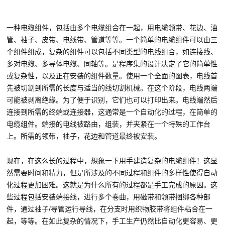
一种电缆组件，包括由多个电缆组合在一起，用电缆领带、花边、油
管、袖子、皮带、电线带、管道等等。一个简单的电缆组件可以由三
个组件组成，复杂的组件可以包括不同类型的电线组合，如连接线、
多对电缆、多导体电缆、同轴等。是程序集的设计决定了它的简单性
或复杂性，以及正在安装的组件数量。使用一个全面的图表，电线首
先被切割到所需的长度与适当的线切割机械。在这个阶段，电线两端
可能被剥离绝缘。为了便于识别，它们也可以打印出来。电线端然后
连接到所需的终端或连接器，这通常是一个自动化的过程，在简单的
电缆组件。端接的电线被路由，组装，并夹紧在一个特殊的工作台
上。所需的领带，袖子，花边和管道最终被安装。
现在，在这么长的过程中，想象一下用手建造复杂的电缆组件！这显
然需要时间和精力，但是所涉及的不同过程和组件的多样性使得自动
化过程更加困难。这就是为什么所有的过程都是手工完成的原因。这
些过程包括安装端接线，进行多个卷曲，用磁带和领带捆绑各种部
件，通过袖子/导管运行导线，在分支时用织物胶带将组件粘合在一
起，等等。在如此复杂的情况下，手工生产仍然比自动化更容易、更