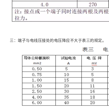
三：端子与电线压接处的电压降应不大于表三的规定。