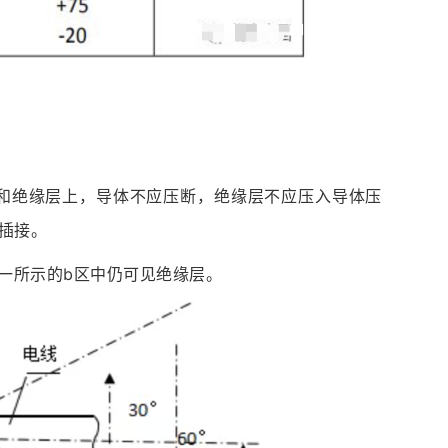
体和绝缘层上，导体不应压断，绝缘层不应压入导体压
插接。
图一所示的b区中仍可见绝缘层。