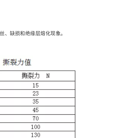
断丝、缺损和绝缘层熔化现象。