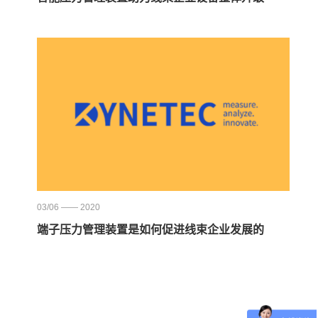
03/06 —— 2020
端子压力管理装置是如何促进线束企业发展的