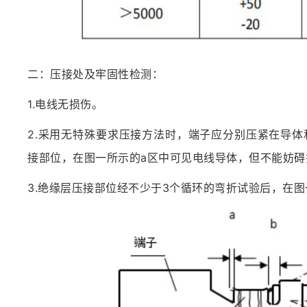
二：压接处及牢固性检测：
1.电线无损伤。
2.采用无特殊要求压接方法时，端子应分别压紧在导
接部位，在图一所示的a区中可见电线导体，但不能妨碍
3.绝缘层压接部位经不少于3个循环的弯折试验后，在