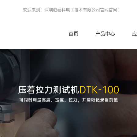
欢迎来到！深圳戴泰科电子技术有限公司官网官网！
首页
产品中心
应