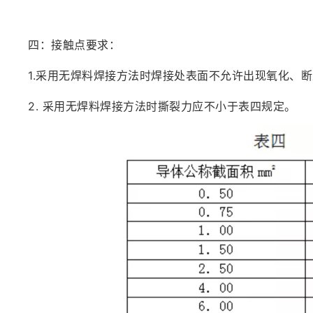
四：接触点要求：
1.采用无焊料焊接方法时焊接处表面不允许出现氧化、
2. 采用无焊料焊接方法时撕裂力应不小于表四规定。