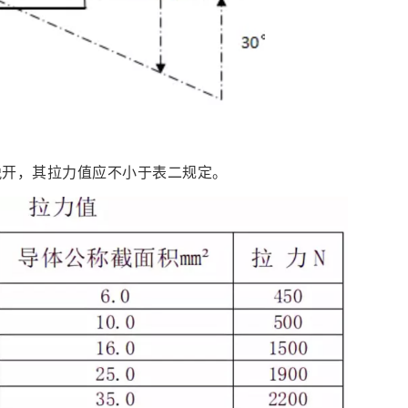
脱开，其拉力值应不小于表二规定。