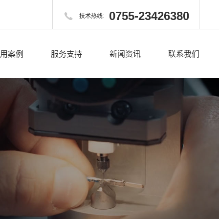
0755-23426380

技术热线:
用案例
服务支持
新闻资讯
联系我们