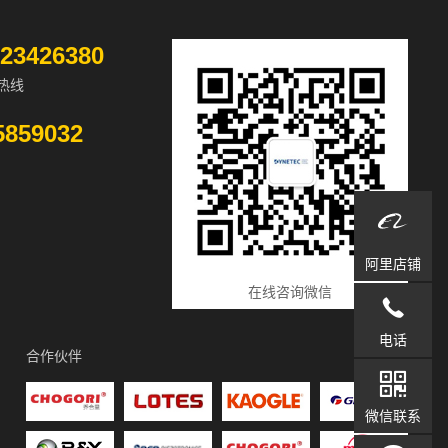
-23426380
热线
5859032
阿里店铺
在线咨询微信

电话
合作伙伴

微信联系