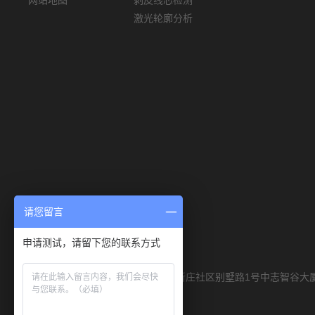
激光轮廓分析
请您留言
申请测试，请留下您的联系方式
联系我们
公司地址：深圳市光明区马田街道新庄社区别墅路1号中志智谷大厦
服务热线：0755-23426380