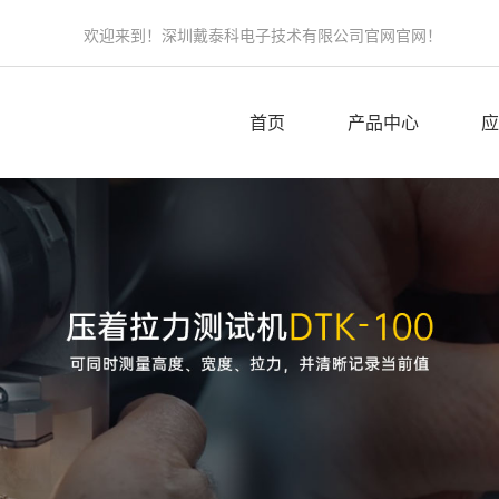
欢迎来到！深圳戴泰科电子技术有限公司官网官网！
首页
产品中心
应