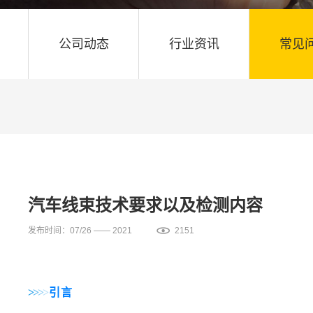
公司动态
行业资讯
常见
汽车线束技术要求以及检测内容
发布时间：07/26 —— 2021
2151
引言
>
>
>
>