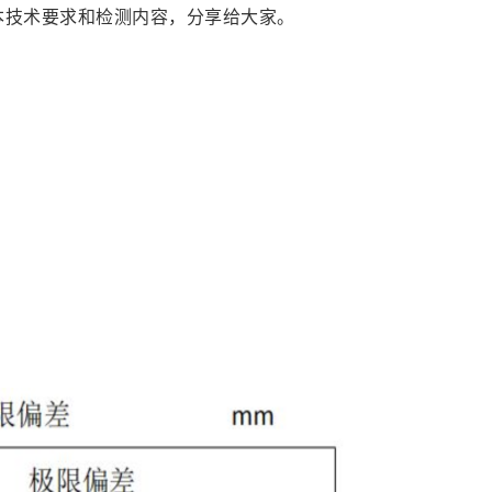
本技术要求和检测内容，分享给大家。