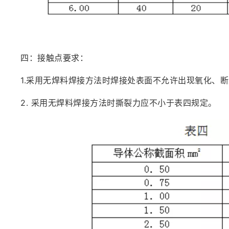
四：接触点要求：
1.采用无焊料焊接方法时焊接处表面不允许出现氧化、
2. 采用无焊料焊接方法时撕裂力应不小于表四规定。