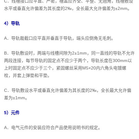
C．线槽接口应平直、严密，槽盖应齐全、平整、无翘角，线槽敷设
水平或垂直允许偏差为其长度的2‰，全长最大允许偏差为±2mm。
4）导轨
A．导轨裁截口应平直并垂直于导轨，端头应倒角无毛刺。
B．导轨敷设时，两端与线槽间隙为2±1mm，同一直线的导轨不允许
两段连接，每节导轨的固定点不应少于两个，导轨长度在300mm以
上时固定点不应少于三个，紧固螺丝采用M5×20内六角头电镀螺
栓，并套上弹垫和平垫。
C．导轨敷设水平或垂直允许偏差为其长度的2‰，全长最大允许偏
差为±1mm。
5）元件
A．电气元件的安装应符合产品使用说明书的规定。