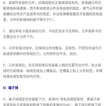
B．紧固件安装的元件，应做成能在正面紧固及松托，各电器元件应
能单独拆装更换，而不影响其他元件及导线束的固定，电气元件的紧
固螺丝应符合产品说明书的规定，并设有弹簧垫圈及平垫圈的防松装
置，元件的安装倾斜度不得大于5°。
C．通过导轨卡座安装的元件，卡扣应完全卡住导轨，元件装卸卡扣
位置应位于元件下方。
D．元件安装过程中，应保持元件的整洁、无损伤，不受任何油污污
染或受到额外的导线拉力，元件附件应齐全、完好。
E．元件安装后，应先用铅笔在安装板上相应位置写出代号，防止结
线时引起错误，结线完成设上槽盖后，在槽盖上贴上元件标签，并擦
除事先用铅笔写好的代号。
6）端子排
A．端子排固定在安装板下方，采用45°导轨支撑铝型材，使端子排
安装导轨与安装板和柜体下底板的夹角均为45°，端子排与柜体下底