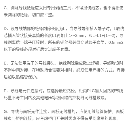
C．剥除导线绝缘应采用专用剥线工具，不得损伤线芯，也不得损伤
未剥除的绝缘，切口应平整。
D．设导线端部的绝缘剥除长度为L，当导线端部插入端子时，L取线
芯插入管状接头套筒的长度L1再加上1～2mm，即L=L1+(1～2)，导
线剥离后与端子压接时，所有的铜丝都必须穿过端子套筒，0.5mm2
以下的导线必须对折后穿过端子套筒。
E．无法使用端子的导线接头，绝缘剥除后应敷上焊锡，导线敷设时
不得中间对接，在特殊场合需要对接时，必须使用焊接的方式，焊接
后加以热缩管保护。
F．导线与元件连接时，应选择最短路径，柜内PLC输入回路的布线
尽量不与主回路及其他电压等级回路的控制线同线槽敷设。
G．导线与面板元件连接，面板无线槽的，应使用缠绕管保护。面板
线束与柜内连接，应考虑柜门开关时线束不得有受到摩擦的现象。