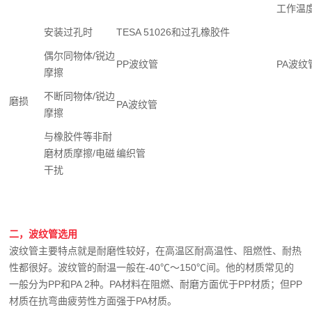
工作温
安装过孔时
TESA 51026和过孔橡胶件
偶尔同物体/锐边
PP波纹管
PA波纹
摩擦
不断同物体/锐边
磨损
PA波纹管
摩擦
与橡胶件等非耐
磨材质摩擦/电磁
编织管
干扰
二，波纹管选用
波纹管主要特点就是耐磨性较好，在高温区耐高温性、阻燃性、耐热
性都很好。波纹管的耐温一般在-40℃～150℃间。他的材质常见的
一般分为PP和PA 2种。PA材料在阻燃、耐磨方面优于PP材质；但PP
材质在抗弯曲疲劳性方面强于PA材质。