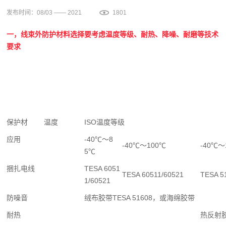
发布时间：08/03 —— 2021
1801
一，线束外防护材料选择要考虑温度等级、耐热、降噪、耐磨等技术
要求
保护材 温度
ISO温度等级
应用
-40℃～8
-40℃～100℃
-40℃～
5℃
捆扎电线
TESA 6051
TESA 60511/60521
TESA 5
1/60521
防噪音
绒布胶带TESA 51608，或海绵胶带
耐热
热反射胶