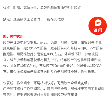
优点：耐磨、高防水性、柔软性和抗弯曲变形性较好
缺点：线束制造工艺费时、一般在80℃以下
四，胶带选用
胶带在线束中起到捆扎、耐磨、绝缘、阻燃、降噪、做标记等作用。
线束用胶带一般分为PVC胶带、绒布胶带和布基胶带3种。PVC胶带
耐磨性、阻燃性较好；耐温在80℃左右，降噪性不好，价格较便
宜。绒布胶带和布基胶带材料为PET。绒布胶带的包扎和降噪性最
好，耐温在105℃左右；布基胶带的耐磨性最好，耐温最高150℃左
右。绒布胶带和布基胶带共有的特点是阻燃性不好，价格昂贵。
仪表线工作空间小，环境相对较好，可用胶带全缠或花缠。
门线和顶棚线工作空间较小，可用胶带全缠，部分枝干可用工业塑料
布包扎；较细的顶棚线可直接用海绵胶带粘在车身上。