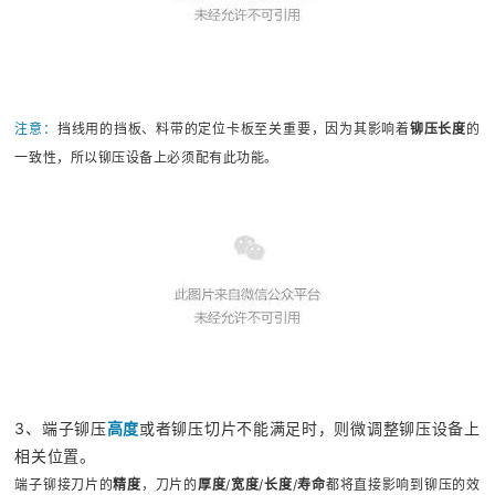
注意：
挡线用的挡板、料带的定位卡板至关重要，因为其影响着
铆压长度
的
一致性，所以铆压设备上必须配有此功能。
3、端子铆压
高度
或者铆压切片不能满足时，则微调整铆压设备上
相关位置。
端子铆接刀片的
精度
，刀片的
厚度
/
宽度
/
长度
/
寿命
都将直接影响到铆压的效