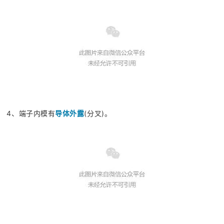
4、端子内模有
导体外露
(分叉)。