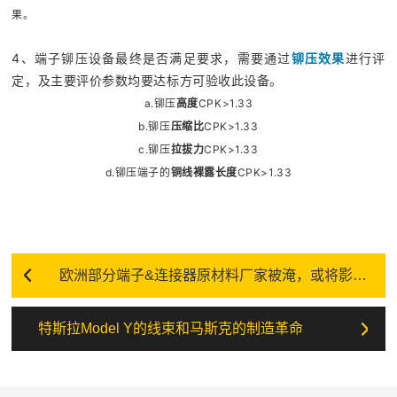
果。
4、端子铆压设备最终是否满足要求，需要通过
铆压效果
进行评
定，及主要评价参数均要达标方可验收此设备。
a.铆压
高度
CPK>1.33
b.铆压
压缩比
CPK>1.33
c.铆压
拉拔力
CPK>1.33
d.铆压端子的
铜线裸露长度
CPK>1.33
欧洲部分端子&连接器原材料厂家被淹，或将影响端子连接器厂家生产
特斯拉Model Y的线束和马斯克的制造革命