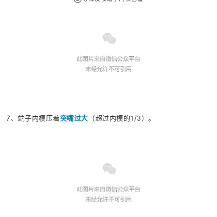
7、端子内模压着
突嘴过大
（超过内模的1/3）。