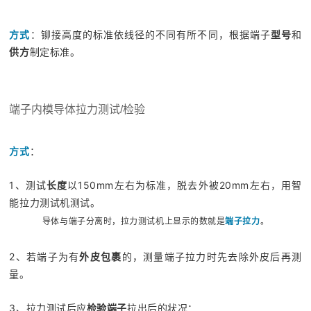
方式
：铆接高度的标准依线径的不同有所不同，根据端子
型号
和
供方
制定标准。
端子内模导体拉力测试/检验
方式
：
1、测试
长度
以150mm左右为标准，脱去外被20mm左右，用智
能拉力测试机测试。
导体与端子分离时，拉力测试机上显示的数就是
端子拉力
。
2、若端子为有
外皮包裹
的，测量端子拉力时先去除外皮后再测
量。
3、拉力测试后应
检验端子
拉出后的状况：