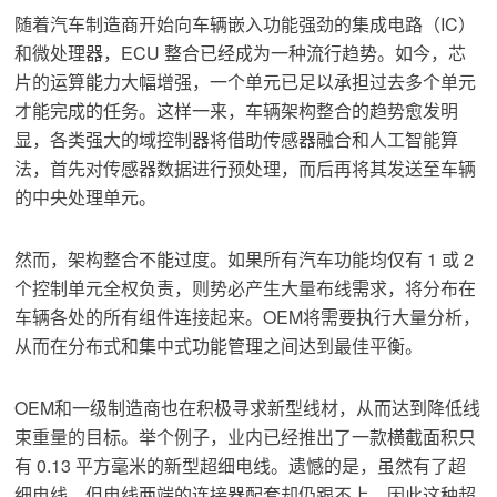
随着汽车制造商开始向车辆嵌入功能强劲的集成电路（IC）
和微处理器，ECU 整合已经成为一种流行趋势。如今，芯
片的运算能力大幅增强，一个单元已足以承担过去多个单元
才能完成的任务。这样一来，车辆架构整合的趋势愈发明
显，各类强大的域控制器将借助传感器融合和人工智能算
法，首先对传感器数据进行预处理，而后再将其发送至车辆
的中央处理单元。
然而，架构整合不能过度。如果所有汽车功能均仅有 1 或 2
个控制单元全权负责，则势必产生大量布线需求，将分布在
车辆各处的所有组件连接起来。OEM将需要执行大量分析，
从而在分布式和集中式功能管理之间达到最佳平衡。
OEM和一级制造商也在积极寻求新型线材，从而达到降低线
束重量的目标。举个例子，业内已经推出了一款横截面积只
有 0.13 平方毫米的新型超细电线。遗憾的是，虽然有了超
细电线，但电线两端的连接器配套却仍跟不上，因此这种超