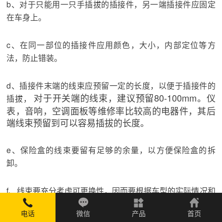
b、对于只能用一只手插拔的插接件，另一端插接件应固定
在车身上。
c、在同一部位的插接件应用颜色，大小，内部定位等方
法，防止错装。
d、插接件末端的线束应预留一定的长度，以便于插接件的
对于开关端的线束，建议预留80-100mm。仪
插拔，
表，音响，空调面板等维修率比较高的电器件，其后
端线束预留到可以容易插拔的长度。
e、保险盒的线束要留有足够的余量，以方便保险盒的拆
卸。
f、线束要充分考虑可更换性，因而要根据车型的实际情况和
合理分段。

结构，进行
电话
微信
产品
首页