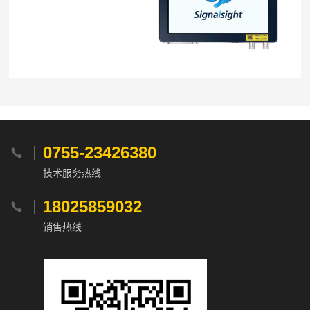
0755-23426380

技术服务热线
18025859032

销售热线