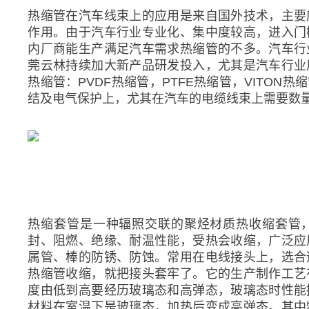
热缩管在汽车线束上的应用是来自国外技术，主要
作用。由于汽车行业专业化、集中度较高，进入门
内厂商能生产满足汽车需求热缩管的不多。汽车行
莞云林持续加大新产品研发投入，尤其是汽车行业
热缩管：PVDF热缩管，PTFE热缩管，VITO
结及电气保护上，尤其在汽车的电缆线束上需要数
热缩套管是一种辐照交联的聚烃材质热收缩套管，
封、阻燃、绝缘、耐温性能，受热会收缩，广泛应
属管、棒的防锈、防蚀。常用在电线接头上，选合
热缩管收缩，就把接头套牢了。它的生产制作工艺
度由低到高要经历玻璃态和高弹态，玻璃态时性能
材料在室温下是玻璃态，加热后变成高弹态。其中