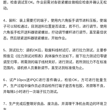
题，检查调试至OK。作业前需对各锁紧螺丝做相应检查并确认无松
动。
4、装料：装上需要打的端子，使用内六角扳手调节进料压板，使端
子可以轻松通过，目测送料位置是否适宜，若不行，进行调节，使用
六角扳手松开送料器锁紧螺丝，拧动调节螺杆进行调节，直至最佳状
态，然后锁紧送料器锁紧螺丝，开始作业。
5、测试拉力：调机OK后，取废料线材试打，进行拉力测试，主要参
照值见《拉力测试对照表》具体操作方法如下，按下拉力测试归零键
调至归零，将需测的端子线材夹好，进行测试，若所测拉力不在标准
范围内，请机修人员重新调节，直至达到标准值为止。
6、试产10pcs送IPQC进行首件确认，检验OK，方可进行批量生
产，生产过程中操作员必须自检所打端子是否有包胶，吊颈等不良，
并每隔1小时进行一次端子拉力测试。
7、生产完成后整理好良品、废次品，并清理干净机台周边的环境卫
生。