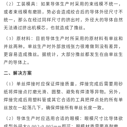
（2）工装模具：如果导体生产时采用的束线模不统一，
或者束线模有磨损，势必会造成绞合后的导体外径尺寸不
统一，那么在经过同样尺寸的挤出时，外径大的导体自然
无法通过挤出机模芯，也就造成了撸丝。
（3）原材料：目前导体生产时所采用的原材料有单丝和
并丝两种。单丝生产时外部放线张力很难做到没有差异，
更容易造成撸丝。据统计，大部分撸丝都发生在由单丝生
产的导体上。
二、解决方案
（1）单丝焊接时应保证焊接质量，焊接完成后需要用砂
纸将焊接点打磨光滑、圆整、避免有焊渣等异物。另外，
焊接完成后用塑料管或其它合适的工具把焊点处的所有单
丝放在一起荡几下，确保焊接所有单丝长度一致。
（2）导体生产时应选用合适的眼模：眼模尺寸比导体欲
成型外径大0.002-0.005mm即可；眼模材质需要高耐磨、