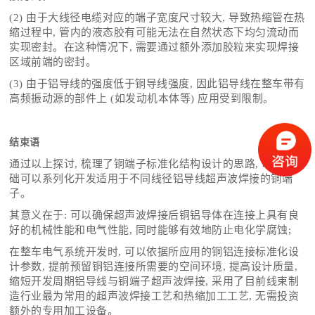
(2) 由于大线径电缆对应的端子宽度尺寸较大, 导致热缩管在热
缩过程中, 管内的液态胶有可能无法在自然状态下均匀流动而
实现密封。在这种情况下, 需要通过额外添加胶粒来实现焊接
区域前端的密封。
(3) 由于铝导线的强度低于铜导线强度, 因此铝导线在整车带有
高频振动源的部件上 (如发动机本体等) 应用受到限制。
结束语
通过以上探讨, 梳理了铜端子标准化结构设计的思路, 以此为基
础可以系列化开发适用于不同线径铝导线超声波焊接的铜端
子。
其意义在于: 可以确保超声波焊接后铜铝导体在连接上具有良
好的机械性能和电气性能, 同时能够有效地防止电化学腐蚀;
在整车电气系统开发时, 可以依据所应用的铜铝连接标准化设
计参数, 提前预留铜铝连接所需要的空间环境, 提高设计质量,
缩短开发周期铝导线与铜端子超声波焊接, 采用了目前线束制
造行业最为常用的超声波焊接工艺和热缩加工工艺, 无需投资
额外的专用加工设备。