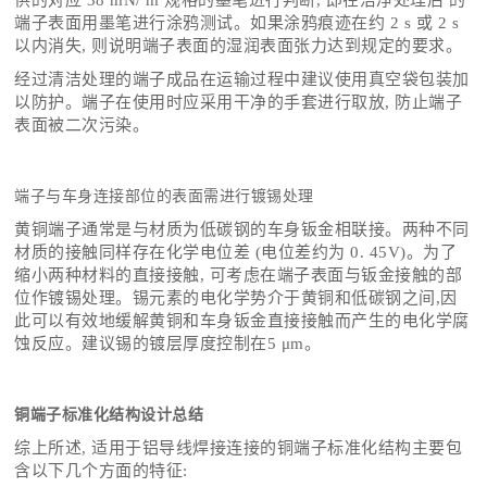
供的对应 38 mN/ m 规格的墨笔进行判断, 即在洁净处理后 的
端子表面用墨笔进行涂鸦测试。如果涂鸦痕迹在约 2 s 或 2 s
以内消失, 则说明端子表面的湿润表面张力达到规定的要求。
经过清洁处理的端子成品在运输过程中建议使用真空袋包装加
以防护。端子在使用时应采用干净的手套进行取放, 防止端子
表面被二次污染。
端子与车身连接部位的表面需进行镀锡处理
黄铜端子通常是与材质为低碳钢的车身钣金相联接。两种不同
材质的接触同样存在化学电位差 (电位差约为 0. 45V)。为了
缩小两种材料的直接接触, 可考虑在端子表面与钣金接触的部
位作镀锡处理。锡元素的电化学势介于黄铜和低碳钢之间,因
此可以有效地缓解黄铜和车身钣金直接接触而产生的电化学腐
蚀反应。建议锡的镀层厚度控制在5 μm。
铜端子标准化结构设计总结
综上所述, 适用于铝导线焊接连接的铜端子标准化结构主要包
含以下几个方面的特征: