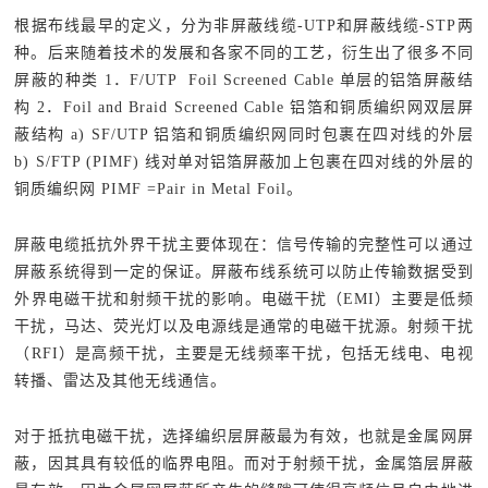
根据布线最早的定义，分为非屏蔽线缆-UTP和屏蔽线缆-STP两
种。后来随着技术的发展和各家不同的工艺，衍生出了很多不同
屏蔽的种类 1．F/UTP Foil Screened Cable 单层的铝箔屏蔽结
构 2．Foil and Braid Screened Cable 铝箔和铜质编织网双层屏
蔽结构 a) SF/UTP 铝箔和铜质编织网同时包裹在四对线的外层
b) S/FTP (PIMF) 线对单对铝箔屏蔽加上包裹在四对线的外层的
铜质编织网 PIMF =Pair in Metal Foil。
屏蔽电缆抵抗外界干扰主要体现在：信号传输的完整性可以通过
屏蔽系统得到一定的保证。屏蔽布线系统可以防止传输数据受到
外界电磁干扰和射频干扰的影响。电磁干扰（EMI）主要是低频
干扰，马达、荧光灯以及电源线是通常的电磁干扰源。射频干扰
（RFI）是高频干扰，主要是无线频率干扰，包括无线电、电视
转播、雷达及其他无线通信。
对于抵抗电磁干扰，选择编织层屏蔽最为有效，也就是金属网屏
蔽，因其具有较低的临界电阻。而对于射频干扰，金属箔层屏蔽