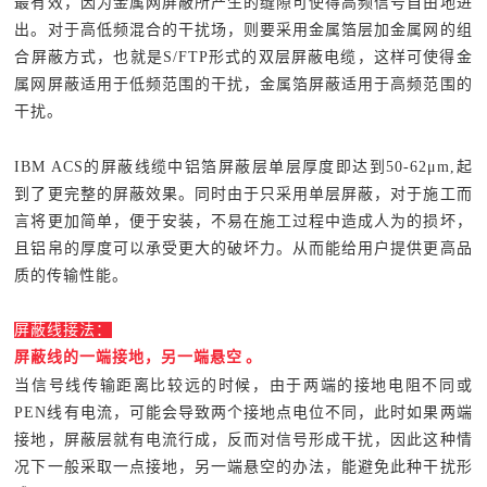
最有效，因为金属网屏蔽所产生的缝隙可使得高频信号自由地进
出。对于高低频混合的干扰场，则要采用金属箔层加金属网的组
合屏蔽方式，也就是S/FTP形式的双层屏蔽电缆，这样可使得金
属网屏蔽适用于低频范围的干扰，金属箔屏蔽适用于高频范围的
干扰。
IBM ACS的屏蔽线缆中铝箔屏蔽层单层厚度即达到50-62μm,起
到了更完整的屏蔽效果。同时由于只采用单层屏蔽，对于施工而
言将更加简单，便于安装，不易在施工过程中造成人为的损坏，
且铝帛的厚度可以承受更大的破坏力。从而能给用户提供更高品
质的传输性能。
屏蔽线接法：
屏蔽线的一端接地，另一端悬空
。
当信号线传输距离比较远的时候，由于两端的接地电阻不同或
PEN线有电流，可能会导致两个接地点电位不同，此时如果两端
接地，屏蔽层就有电流行成，反而对信号形成干扰，因此这种情
况下一般采取一点接地，另一端悬空的办法，能避免此种干扰形