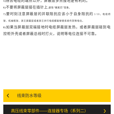
除去电缆的端点以外，屏蔽层多点接地是有利的。
5)
不要将屏蔽层接在插针上
6)
,避免“猪尾巴”现象。
要时刻注意屏蔽层的并联阻抗应该小于自身阻抗的
7)
1/10。电缆桥
架、机械框架、其它屏蔽层或者其它并行电缆都能够使系统作到等电位。
如果当屏蔽层双端接地时电缆屏蔽层发热，或者屏蔽层碰到电
8)
控柜外壳或者屏蔽总线时打火，说明等电位连接不可靠。
线束防水等级
高压线束零部件——连接器专场（系列二）