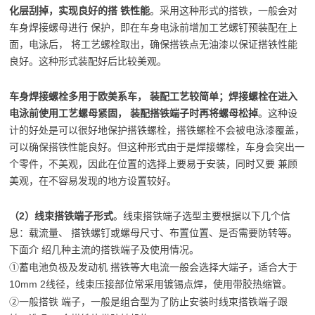
化层刮掉，实现良好的搭 铁性能
。采用这种形式的搭铁，一般会对
车身焊接螺母进行 保护，即在车身电泳前增加工艺螺钉预装配在上
面，电泳后， 将工艺螺栓取出，确保搭铁点无油漆以保证搭铁性能
良好。这种形式装配好后比较美观。
车身焊接螺栓多用于欧美系车， 装配工艺较简单；焊接螺栓在进入
电泳前使用工艺螺母紧固， 装配搭铁端子时再将螺母松掉
。这种设
计的好处是可以很好
地保护搭铁螺栓，搭铁螺栓不会被电泳漆覆盖，
可以确保搭铁性能良好。但这种形式由于是焊接螺栓，车身会突出一
个零件，不美观，因此在位置的选择上要易于安装，同时又要 兼顾
美观，在不容易发现的地方设置较好。
（2）线束搭铁端子形式
。线束搭铁端子选型主要根据以下几个信
息：载流量、 搭铁螺钉或螺母尺寸、布置位置、是否需要防转等。
下面介 绍几种主流的搭铁端子及使用情况。
①蓄电池负极及发动机 搭铁等大电流一般会选择大端子，适合大于
10mm 2线径，线束压接部位常采用镀锡点焊，使用带胶热缩管。
②一般搭铁 端子，一般是组合型为了防止安装时线束搭铁端子跟