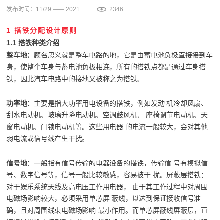
发布时间：11/29 —— 2021
2346
1 搭铁分配设计原则
1.1 搭铁种类介绍
整车
地：
顾名思义就是整车电路的地，它是由蓄电池负极直接接到车
身，使整个车身与蓄电池负极相连，所有的搭铁点都是通过车身搭
铁，因此汽车电路中的接地又被称之为搭铁。
功率地：
主要是指大功率用电设备的搭铁，例如发动 机冷却风扇、
刮水电动机、玻璃升降电动机、空调鼓风机、 座椅调节电动机、天
窗电动机、门锁电动机等。这些用电器 的电流一般较大，会对其他
弱电流或信号线产生干扰。
信号地：
一般指有信号传输的电器设备的搭铁，传输信 号有模拟信
号、数字信号等，信号一般比较敏感，容易被干 扰。屏蔽层搭铁：
对于娱乐系统天线及高电压工作用电器， 由于其工作过程中对周围
电磁场影响较大，必须采用单芯屏 蔽线，以达到保证接收信号准
确，且对周围线束电磁场影响 最小作用。而单芯屏蔽线屏蔽层，直