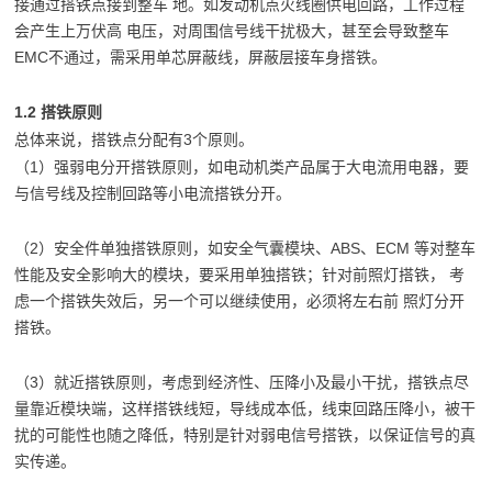
接通过搭铁点接到整车 地。如发动机点火线圈供电回路，工作过程
会产生上万伏高 电压，对周围信号线干扰极大，甚至会导致整车
EMC不通过，需采用单芯屏蔽线，屏蔽层接车身搭铁。
1.2 搭铁原则
总体来说，搭铁点分配有3个原则。
（1）强弱电分开搭铁原则，如电动机类产品属于大电流用电器，要
与信号线及控制回路等小电流搭铁分开。
（2）安全件单独搭铁原则，如安全气囊模块、ABS、ECM 等对整车
性能及安全影响大的模块，要采用单独搭铁；针对前照灯搭铁， 考
虑一个搭铁失效后，另一个可以继续使用，必须将左右前 照灯分开
搭铁。
（3）就近搭铁原则，考虑到经济性、压降小及最小干扰，搭铁点尽
量靠近模块端，这样搭铁线短，导线成本低，线束回路压降小，被干
扰的可能性也随之降低，特别是针对弱电信号搭铁，以保证信号的真
实传递。