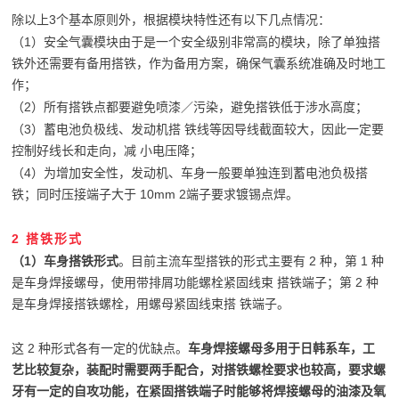
除以上3个基本原则外，根据模块特性还有以下几点情况：
（1）安全气囊模块由于是一个安全级别非常高的模块，除了单独搭
铁外还需要有备用搭铁，作为备用方案，确保气囊系统准确及时地工
作；
（2）所有搭铁点都要避免喷漆／污染，避免搭铁低于涉水高度；
（3）蓄电池负极线、发动机搭 铁线等因导线截面较大，因此一定要
控制好线长和走向，减 小电压降；
（4）为增加安全性，发动机、车身一般要单独连到蓄电池负极搭
铁；同时压接端子大于 10mm 2端子要求镀锡点焊。
2 搭铁形式
（1）车身搭铁形式
。目前主流车型搭铁的形式主要有 2 种，第 1 种
是车身焊接螺母，使用带排屑功能螺栓紧固线束 搭铁端子；第 2 种
是车身焊接搭铁螺栓，用螺母紧固线束搭 铁端子。
这 2 种形式各有一定的优缺点。
车身焊接螺母多用于日韩系车，工
艺比较复杂，装配时需要两手配合，对搭铁螺栓要求也较高，要求螺
牙有一定的自攻功能，在紧固搭铁端子时能够将焊接螺母的油漆及氧