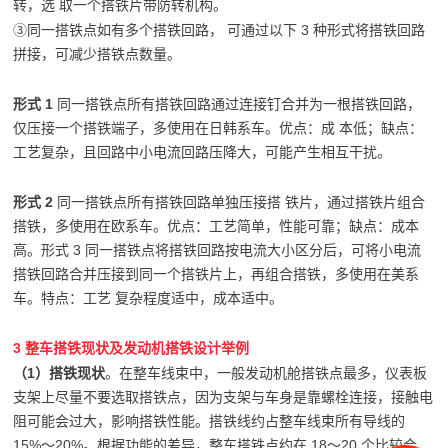
转，选 取一个搭铁片带防转机构。
③同一搭铁点如有多个搭铁回路， 可通过以下 3 种形式将搭铁回路
拼接，可减少搭铁点数量。
形式 1
同一搭铁点所有搭铁回路通过连接钉合并为一根搭铁回路，
仅压接一个搭铁端子，多使用在日韩系车。优点：成 本低；缺点：
工艺复杂，且回路中小电流回路压降大，可能产生相互干扰。
形式 2
同一搭铁点所有搭铁回路单独压接搭 铁片，通过搭铁片组合
搭铁，多使用在欧系车。优点：工艺简单，性能可靠；缺点：成本
高。形式 3 同一搭铁点将搭铁回路按电流大小区分后，可将小电流
搭铁回路合并压接到同一个搭铁片上，再组合搭铁，多使用在美系
车。特点：工艺 复杂程度适中，成本适中。
3 整车搭铁现状及发动机搭铁设计举例
（1）搭铁现状
。在整车线束中，一般发动机舱搭铁点最多，仪表板
支架上尽量不要选取搭铁点，因为支架与车身是靠螺栓连接，接触电
阻可能会过大，影响搭铁性能。搭铁线约占整车线束所有导线的
15%～20%。根据功能的差异，整车搭铁点约在 18～20 个比较合