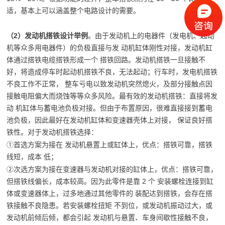
适，基本上可以涵盖整个电路设计的需要。
（2）发动机搭铁设计举例
。由于发动机上的电器件（发电机、起动
机等众多用电器件）的负极直接与发 动机缸体刚性对接，发动机缸
体通过搭铁电缆搭铁形成一个 搭铁回路。发动机搭铁一旦接触不
好，将造成停车时起动机搭铁不良，无法起动；行车时，发电机搭铁
不良工作不正常， 整车亏电以致发动机突然熄火，及部分接触点因
接触电阻偏大而烧蚀等等众多风险。最有效的发动机搭铁：直接将发
动 机缸体与蓄电池负极对接。但由于布置原因，很难直接接到蓄电
池负极，因此最好在发动机缸体和变速器壳体上对接， 保证良好搭
铁性。对于发动机搭铁选择：
①首选方案为接在 发动机悬置上或缸体上，优点：搭铁可靠，搭铁
线短，成本 低；
②次选方案为接在变速器与发动机对接的缸体上，优点：搭铁可靠，
但搭铁线偏长，成本较高。因为此零件是靠 2 个 安装螺栓连接到缸
体或变速器体上，过多地通过其他零件的 装配达到搭铁，会存在搭
铁接触不良隐患。若安装螺栓扭矩 不到位，或发动机振动过大，或
发动机前倾后倾，都会引起 发动机与悬置、车身间歇性接触不良，