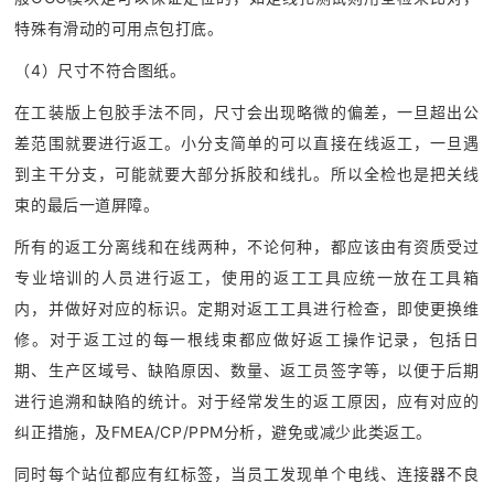
特殊有滑动的可用点包打底。
（4）尺寸不符合图纸。
在工装版上包胶手法不同，尺寸会出现略微的偏差，一旦超出公
差范围就要进行返工。小分支简单的可以直接在线返工，一旦遇
到主干分支，可能就要大部分拆胶和线扎。所以全检也是把关线
束的最后一道屏障。
所有的返工分离线和在线两种，不论何种，都应该由有资质受过
专业培训的人员进行返工，使用的返工工具应统一放在工具箱
内，并做好对应的标识。定期对返工工具进行检查，即使更换维
修。对于返工过的每一根线束都应做好返工操作记录，包括日
期、生产区域号、缺陷原因、数量、返工员签字等，以便于后期
进行追溯和缺陷的统计。对于经常发生的返工原因，应有对应的
纠正措施，及FMEA/CP/PPM分析，避免或减少此类返工。
同时每个站位都应有红标签，当员工发现单个电线、连接器不良