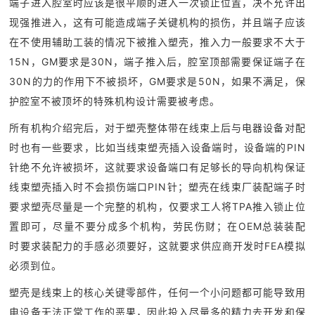
端子进入腔室时应该是很平顺的进入一次锁止位置，决不允许出
现强推进入，这有可能造成端子关键机构的损伤，并且端子应该
在不使用辅助工装的情况下被推入塑壳，推入力一般要求不大于
15N，GM要求是30N，端子推入后，腔室顶部需要保证端子在
30N的力的作用下不被损坏，GM要求是50N，如果不满足，保
护腔室不被顶坏的特殊机构设计需要被考虑。
所有机构介绍完后，对于塑壳整体带在线束上后与电器设备对配
时也有一些要求，比如当线束塑壳插入设备端时，设备端的PIN
针绝不允许被损坏，这就要求设备端口有足够长的导向机构保证
线束塑壳插入时不会损伤端口PIN针；塑壳在线束厂装配端子时
要求塑壳尽量是一个完整的机构，仅要求工人将TPA推入锁止位
置即可，尽量不要分成多个机构，劳民伤财；在OEM总装装配
时要求装配力的手感必须要好，这就要求供应商开发时FEA模拟
必须到位。
塑壳是线束上的核心关键零部件，任何一个小问题都可能导致用
电设备无法正常工作的恶果，因此投入尽量多的精力去开发和保