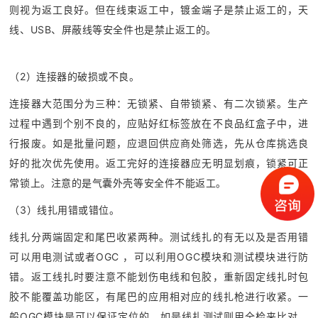
则视为返工良好。但在线束返工中，镀金端子是禁止返工的，天
线、USB、屏蔽线等安全件也是禁止返工的。
（2）连接器的破损或不良。
连接器大范围分为三种：无锁紧、自带锁紧、有二次锁紧。生产
过程中遇到个别不良的，应贴好红标签放在不良品红盒子中，进
行报废。如是批量问题，应退回供应商处筛选，先从仓库挑选良
好的批次优先使用。返工完好的连接器应无明显划痕，锁紧可正
常锁上。注意的是气囊外壳等安全件不能返工。
（3）线扎用错或错位。
线扎分两端固定和尾巴收紧两种。测试线扎的有无以及是否用错
可以用电测试或者OGC ，可以利用OGC模块和测试模块进行防
错。返工线扎时要注意不能划伤电线和包胶，重新固定线扎时包
胶不能覆盖功能区，有尾巴的应用相对应的线扎枪进行收紧。一
般OGC模块是可以保证定位的，如是线扎测试则用全检来比对，