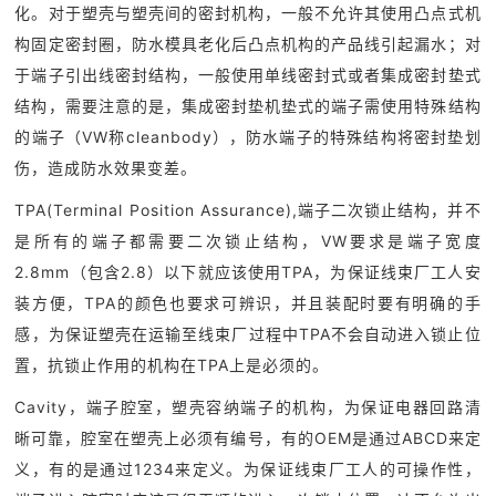
化。对于塑壳与塑壳间的密封机构，一般不允许其使用凸点式机
构固定密封圈，防水模具老化后凸点机构的产品线引起漏水；对
于端子引出线密封结构，一般使用单线密封式或者集成密封垫式
结构，需要注意的是，集成密封垫机垫式的端子需使用特殊结构
的端子（VW称cleanbody），防水端子的特殊结构将密封垫划
伤，造成防水效果变差。
TPA(Terminal Position Assurance),端子二次锁止结构，并不
是所有的端子都需要二次锁止结构，VW要求是端子宽度
2.8mm（包含2.8）以下就应该使用TPA，为保证线束厂工人安
装方便，TPA的颜色也要求可辨识，并且装配时要有明确的手
感，为保证塑壳在运输至线束厂过程中TPA不会自动进入锁止位
置，抗锁止作用的机构在TPA上是必须的。
Cavity，端子腔室，塑壳容纳端子的机构，为保证电器回路清
晰可靠，腔室在塑壳上必须有编号，有的OEM是通过ABCD来定
义，有的是通过1234来定义。为保证线束厂工人的可操作性，