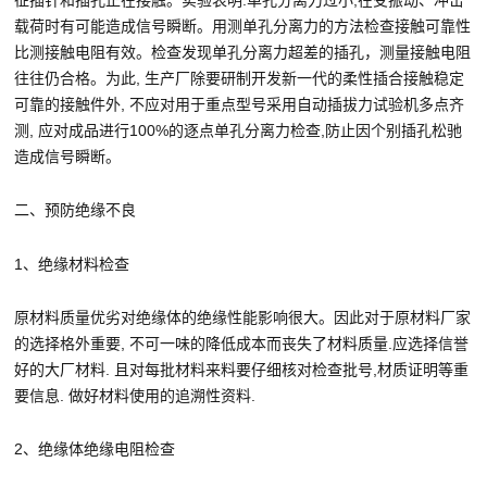
征插针和插孔正在接触。实验表明:单孔分离力过小,在受振动、冲击
载荷时有可能造成信号瞬断。用测单孔分离力的方法检查接触可靠性
比测接触电阻有效。检查发现单孔分离力超差的插孔，测量接触电阻
往往仍合格。为此, 生产厂除要研制开发新一代的柔性插合接触稳定
可靠的接触件外, 不应对用于重点型号采用自动插拔力试验机多点齐
测, 应对成品进行100%的逐点单孔分离力检查,防止因个别插孔松驰
造成信号瞬断。
二、预防绝缘不良
1、绝缘材料检查
原材料质量优劣对绝缘体的绝缘性能影响很大。因此对于原材料厂家
的选择格外重要, 不可一味的降低成本而丧失了材料质量.应选择信誉
好的大厂材料. 且对每批材料来料要仔细核对检查批号,材质证明等重
要信息. 做好材料使用的追溯性资料.
2、绝缘体绝缘电阻检查