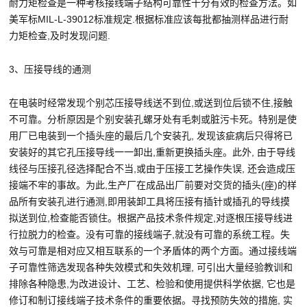
耐力矩检查是一种考核接线端子结构可靠性十分有效的检查方法。如
美军标MIL-L-39012标准规定.根据标准应该每批都抽测样品进行耐
力矩检查,及时发现问题.
3、压接导线的通测
在电装时经常发现个别芯压接导线送不到位,或送到位后锁不住,接触
不可靠。分析原因是个别安装孔螺牙处有毛刺或脏污卡死。特别是使
用厂已电装到一个插头座的最后几个安装孔, 发现该疵病后只得将已
安装好的其它孔压接导线一一卸出,重新更换插头座。此外, 由于导线
线径与压接孔径选择配合不当,或由于压接工艺操作失误, 还会造成压
接端不牢的事故。为此,生产厂在成品出厂前要对交货的插头(座)的样
品所有安装孔进行通测,即用装卸工具将压接有插针或插孔的导线摸
拟送到位,检查能否锁住。根据产品技术条件规定,对逐根压接导线进
行拉脱力的检查。没有可靠的接线端子,就没有可靠的系统工程。失
效与可靠是相对应又相互联系的一个矛盾体的两个方面。通过接线端
子可靠性筛选发现各种失效模式和失效机理, 可引出大量经验教训和
排除各种隐患,为改进设计、工艺、检验和使用提供科学依据, 它也是
修订和制订接线端子技术条件的重要依据。寻找预防失效的措施, 实