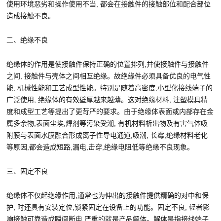
使用环境恶劣和操作使用不当, 都会在接触件的接触部位和配合部位
造成接触不良。
二、绝缘不良
绝缘体的作用是使接触件保持正确的位置排列,并使接触件与接触件
之间, 接触件与壳体之间相互绝缘。故绝缘件必须具备优良的电气性
能, 机械性能和工艺成型性能。特别是随着高密度,小型化接线端子的
广泛使用, 绝缘体的有效壁厚越来越薄。这对绝缘材料, 注塑模具精
度和成型工艺等提出了更苛严的要求。由于绝缘体表面或内部存在金
属多余物,表面尘埃,焊剂等污染受潮, 有机材料析出物及有害气体吸
附膜与表面水膜融合形成离子性导电通道,吸潮, 长霉,绝缘材料老化
等原因,都会造成短路,漏电,击穿,绝缘电阻低等绝缘不良现象。
三、固定不良
绝缘体不仅起绝缘作用,通常也为伸出的接触件提供精确的对中和保
护, 时还具有安装定位,锁紧固定在设备上的功能。固定不良, 轻者影
响接触可靠造成瞬间断电,严重的就是产品解体。解体是指接线端子