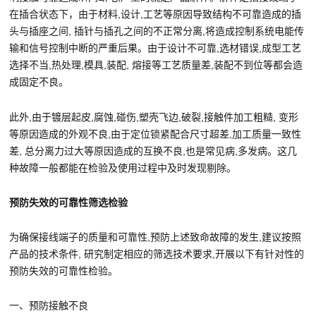
在插合状态下，由于材料,设计,工艺等原因导致结构不可靠造成的插
头与插座之间, 插针与插孔之间的不正常分离,将造成控制系统电能传
输和信号控制中断的严重后果。由于设计不可靠,选材错误,成型工艺
选择不当,热处理,模具,装配, 熔接等工艺质量差,装配不到位等都会造
成固定不良。
此外,由于镀层起皮,腐蚀,碰伤,塑壳飞边,破裂,接触件加工粗糙, 变形
等原因造成的外观不良,由于定位锁紧配合尺寸超差,加工质量一致性
差, 总分离力过大等原因造成的互换不良,也是常见病,多发病。这几
种故障一般都能在检验及使用过程中及时发现剔除。
预防失效的可靠性筛选检验
为确保接线端子的质量和可靠性,预防上述致命故障的发生,建议按照
产品的技术条件, 研究制定相应的筛选技术要求,开展以下有针对性的
预防失效的可靠性检验。
一、预防接触不良