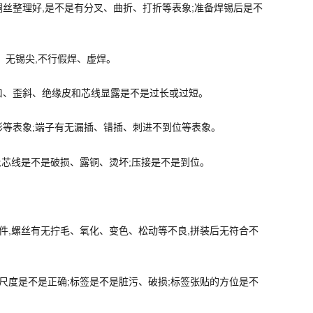
铜丝整理好,是不是有分叉、曲折、打折等表象;准备焊锡后是不
滑、无锡尖,不行假焊、虚焊。
叭口、歪斜、绝缘皮和芯线显露是不是过长或过短。
变形等表象;端子有无漏插、错插、刺进不到位等表象。
确;芯线是不是破损、露铜、烫坏;压接是不是到位。
部件,螺丝有无拧毛、氧化、变色、松动等不良,拼装后无符合不
的尺度是不是正确;标签是不是脏污、破损;标签张贴的方位是不