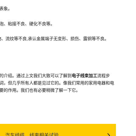
动表象。
气泡、粘接不良、硬化不良等。
杂物、流纹等不良,承认金属端子无变形、损伤、露铜等不良。
的介绍。通过上文我们大致可以了解到
电子线束加工
流程步
词，但几乎所有人都是见过它的。像我们常用的家用电器和电
要的作用。我们也有必要稍微了解一下它。
汽车线缆、线束相关试验