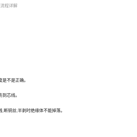
工流程详解
尺度是不是正确。
能伤到芯线。
线,断铜丝;半剥时绝缘体不能掉落。